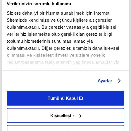
Verilerinizin sorumlu kullanımı
Sizlere daha iyi bir hizmet sunabilmek için İnternet
Sitemizde kendimize ve üçüncü kişilere ait çerezler
kullanılmaktadır. Bu çerezler vasıtasıyla çeşitli kişisel
verileriniz işlenmekte olup gerekli olan çerezler bilgi
38. Bölüm
37. Bölüm
toplumu hizmetlerinin sunulması amacıyla
kullanılmaktadır. Diğer çerezler, sitemizin daha işlevsel
kılınması ve kişiselleştirilmesi ve sizlere yönelik
reklam/pazarlama faaliyetlerinin yapılması, amaçlarıyla
sınırlı olarak açık rızanız dahilinde kullanılacaktır.
Çerezlere ilişkin tercihlerinizi çerez paneli vasıtasıyla
Ayarlar
36. Bölüm
35. Bölüm
belirleyebilirsiniz. Çerezlere ilişkin detaylı bilgi için
Ayarlar butonuna tıklayabilir,
Çerez Bilgilendirme
Metnimizi ziyaret edebilirsiniz.
Tümünü Kabul Et
6698 sayılı Kişisel Verilerin Korunması Kanunu uyarınca
hazırlanmış olan İnternet Sitesi Aydınlatma Metnimizi
Kişiselleştir
okumak ve sitemizi ziyaretiniz kapsamında
gerçekleştirilen veri işleme faaliyetleri ile ilgili daha
34. Bölüm
33. Bölüm