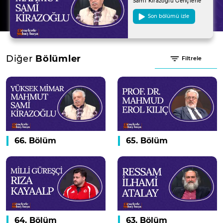
Sami Kirazoğlu Gençlerle
Baş Başa'da!
Son bölümü izle
Diğer
Bölümler
Filtrele
66. Bölüm
65. Bölüm
64. Bölüm
63. Bölüm