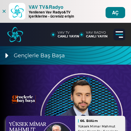
VAV TV&Radyo
×
AÇ
Yenilenen Vav Radyo&TV
içeriklerine - ücretsiz erişin
VAV TV
VAV RADYO
CANLI YAYIN
CANLI YAYIN
Gençlerle Baş Başa
66. Bölüm
Yüksek Mimar Mahmut