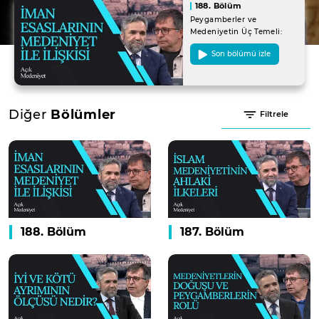
188. Bölüm
Peygamberler ve
Medeniyetin Üç Temeli:
İman, İslam ve İhsan | Açık
Son bölümü izle
Medeniyet
Diğer
Bölümler
Filtrele
188. Bölüm
187. Bölüm