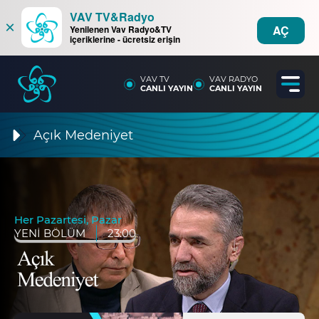
VAV TV&Radyo
×
AÇ
Yenilenen Vav Radyo&TV
içeriklerine - ücretsiz erişin
VAV TV
VAV RADYO
CANLI YAYIN
CANLI YAYIN
Açık Medeniyet
Her Pazartesi, Pazar
YENİ BÖLÜM
23:00