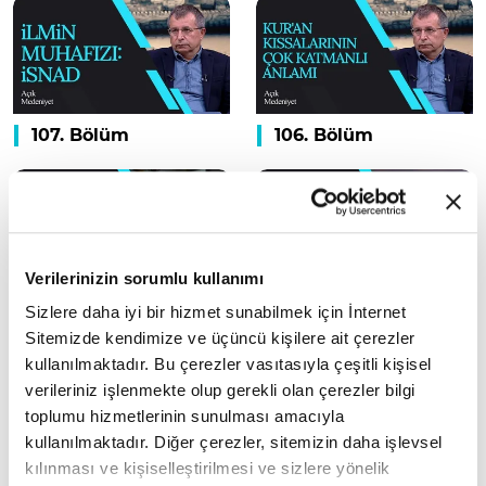
107. Bölüm
106. Bölüm
Verilerinizin sorumlu kullanımı
105. Bölüm
104. Bölüm
Sizlere daha iyi bir hizmet sunabilmek için İnternet
Sitemizde kendimize ve üçüncü kişilere ait çerezler
kullanılmaktadır. Bu çerezler vasıtasıyla çeşitli kişisel
verileriniz işlenmekte olup gerekli olan çerezler bilgi
toplumu hizmetlerinin sunulması amacıyla
kullanılmaktadır. Diğer çerezler, sitemizin daha işlevsel
kılınması ve kişiselleştirilmesi ve sizlere yönelik
103. Bölüm
102. Bölüm