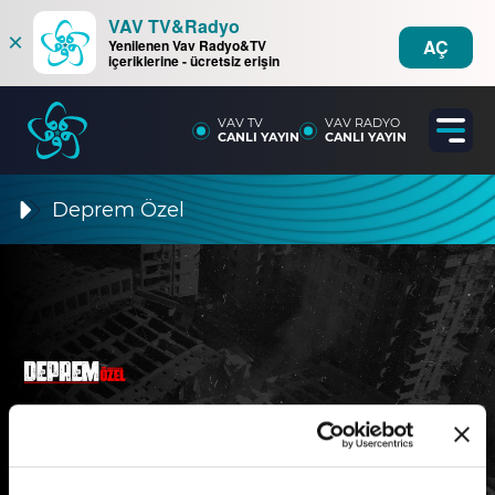
VAV TV&Radyo
×
AÇ
Yenilenen Vav Radyo&TV
içeriklerine - ücretsiz erişin
VAV TV
VAV RADYO
CANLI YAYIN
CANLI YAYIN
Deprem Özel
8. Bölüm
Deprem travması