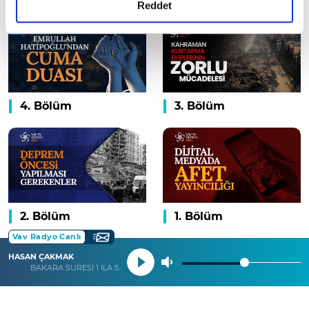
detaylı bilgi almak için lütfen
tıklayınız.
Reddet
4. Bölüm
3. Bölüm
2. Bölüm
1. Bölüm
Vav Radyo Canlı
HASAN ÇAKMAK
BAKARA SURESİ 1 İLA 5. AYETLER