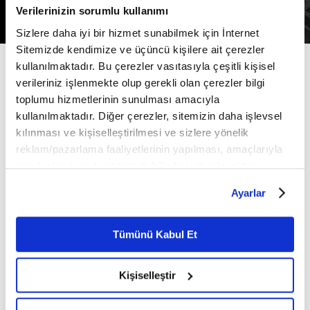
Verilerinizin sorumlu kullanımı
Son bölümü izle
Sizlere daha iyi bir hizmet sunabilmek için İnternet
Sitemizde kendimize ve üçüncü kişilere ait çerezler
kullanılmaktadır. Bu çerezler vasıtasıyla çeşitli kişisel
Diğer
Bölümler
Filtrele
verileriniz işlenmekte olup gerekli olan çerezler bilgi
toplumu hizmetlerinin sunulması amacıyla
kullanılmaktadır. Diğer çerezler, sitemizin daha işlevsel
kılınması ve kişiselleştirilmesi ve sizlere yönelik
reklam/pazarlama faaliyetlerinin yapılması, amaçlarıyla
sınırlı olarak açık rızanız dahilinde kullanılacaktır.
Çerezlere ilişkin tercihlerinizi çerez paneli vasıtasıyla
Ayarlar
8. Bölüm
7. Bölüm
belirleyebilirsiniz. Çerezlere ilişkin detaylı bilgi için
Ayarlar butonuna tıklayabilir,
Çerez Bilgilendirme
Metnimizi ziyaret edebilirsiniz.
Tümünü Kabul Et
6698 sayılı Kişisel Verilerin Korunması Kanunu uyarınca
hazırlanmış olan İnternet Sitesi Aydınlatma Metnimizi
Kişiselleştir
okumak ve sitemizi ziyaretiniz kapsamında
gerçekleştirilen veri işleme faaliyetleri ile ilgili daha
6. Bölüm
5. Bölüm