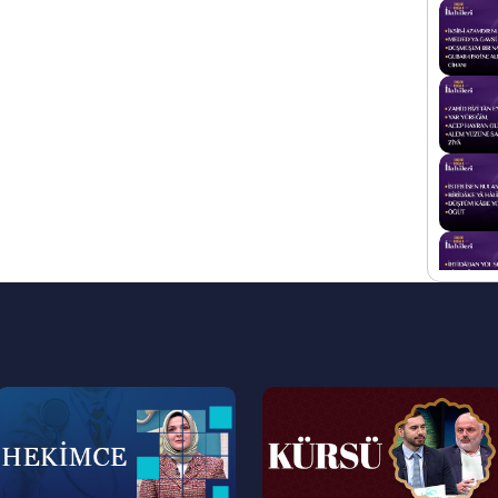
--
--
>
>