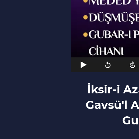
İksir-i 
Gavsü'l 
Gu