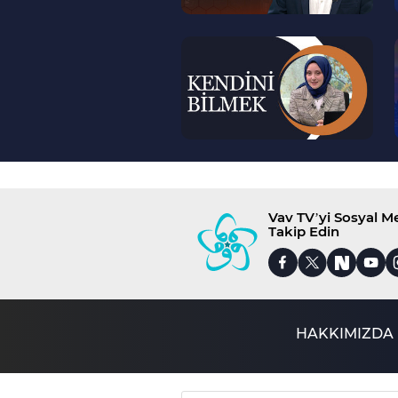
--
>
Vav TV’yi Sosyal 
Takip Edin
HAKKIMIZDA