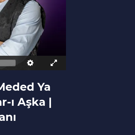
 Meded Ya
-ı Aşka |
anı