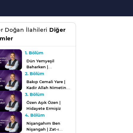
r Doğan İlahileri
Diğer
mler
1. Bölüm
Dün Yemyeşil
Baharken |
Küsmeyeyim Mi Şu
2. Bölüm
Feleğe? | Rahmet-i
Bakıp Cemali Yare |
Rahman
Kadir Allah Nimetine
Bin Şükür | Onsekiz
3. Bölüm
Bin Alemin Mustafası
Özen Aşık Özen |
Hidayete Ermişiz
4. Bölüm
Nişangahım Ben
Nişangah | Zat-ı