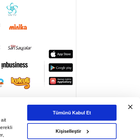
Tümünü Kabul Et
ait
erekli
Kişiselleştir
r,