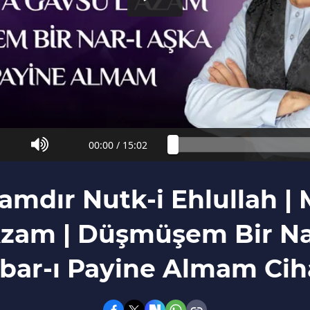
00:00
/
15:02
Azamdır Nutk-i Ehlullah |
Azam | Düşmüşem Bir Nar
bar-ı Payine Almam Cih