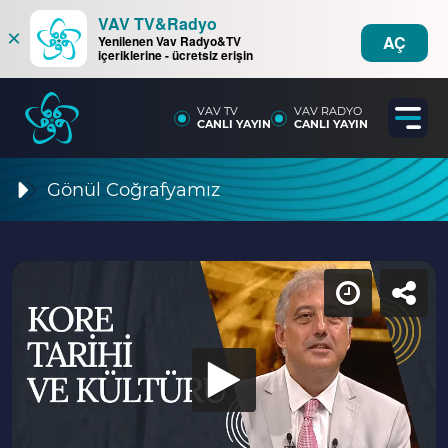
VAV TV&Radyo
×
AÇ
Yenilenen Vav Radyo&TV
içeriklerine - ücretsiz erişin
VAV TV
VAV RADYO
CANLI YAYIN
CANLI YAYIN
Gönül Coğrafyamız