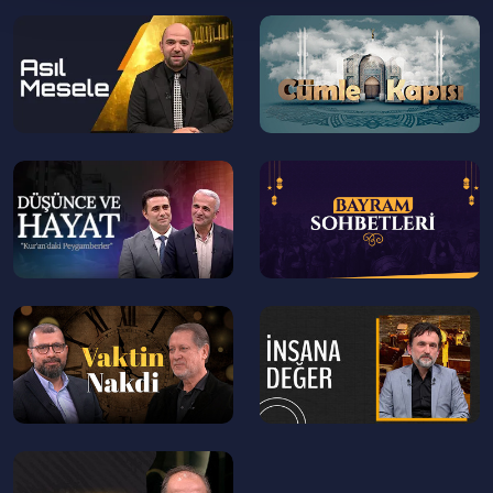
--
--
>
>
--
--
>
>
--
--
>
>
--
>