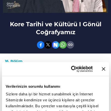
Kore Tarihi ve Kültürü I Gönül
Coğrafyamız
16. Bölüm
Kore'nin kuruluş sürecine giden süreç nasıl
başladı?
Verilerinizin sorumlu kullanımı
Dr. Vehbi Baysan'ın moderatörlüğünde
Sizlere daha iyi bir hizmet sunabilmek için İnternet
gerçekleşen "Gönül Coğrafyamız" 16. bölümüyle
Sitemizde kendimize ve üçüncü kişilere ait çerezler
sizlerle...
kullanılmaktadır. Bu çerezler vasıtasıyla çeşitli kişisel