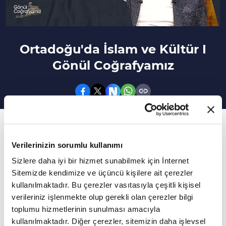
Ortadoğu'da İslam ve Kültür I
Gönül Coğrafyamız
40. Bölüm
Ortadoğu'yu tarihsel olarak tehdit ettiği
Verilerinizin sorumlu kullanımı
düşünülen unsurlar nelerdir?
Sizlere daha iyi bir hizmet sunabilmek için İnternet
Sitemizde kendimize ve üçüncü kişilere ait çerezler
Gönül Coğrafyamız'da bu hafta "Ortadoğu'da
kullanılmaktadır. Bu çerezler vasıtasıyla çeşitli kişisel
verileriniz işlenmekte olup gerekli olan çerezler bilgi
Tarih Süreç" konuşuldu. Gönül Coğrafyamız'a
toplumu hizmetlerinin sunulması amacıyla
bu hafta Müzisyen Alaa Alkhatip konuk oldu.
kullanılmaktadır. Diğer çerezler, sitemizin daha işlevsel