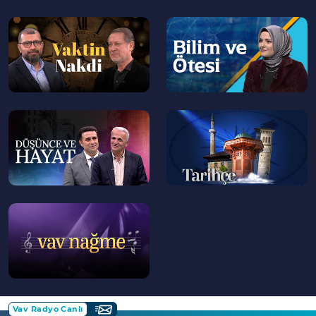
01:16:00
Ortadoğu'yu Tarihsel Olarak Tehdit
Ettiği Düşünülen Unsurlar
--
--
>
>
01:28:00
Ortadoğu'da Müzik Anlayışı
--
--
>
>
--
>
Vav Radyo Canlı