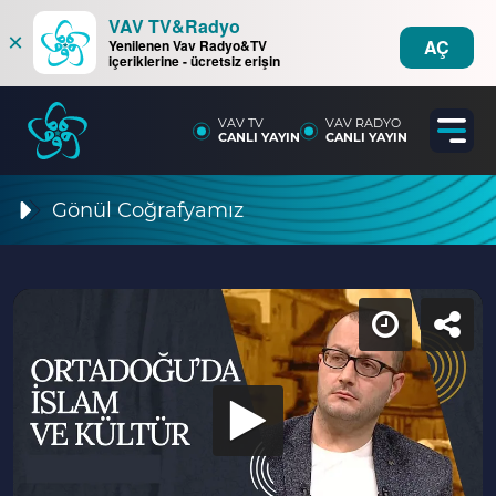
VAV TV&Radyo
×
AÇ
Yenilenen Vav Radyo&TV
içeriklerine - ücretsiz erişin
VAV TV
VAV RADYO
CANLI YAYIN
CANLI YAYIN
Gönül Coğrafyamız