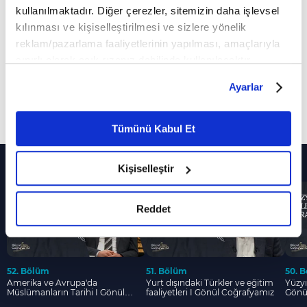
kullanılmaktadır. Diğer çerezler, sitemizin daha işlevsel
Coğrafyamız'da bu hafta "Osmanlı Devleti'nin
kılınması ve kişiselleştirilmesi ve sizlere yönelik
Rumeli'deki Mirası " konuşuldu.
reklam/pazarlama faaliyetlerinin yapılması, amaçlarıyla
sınırlı olarak açık rızanız dahilinde kullanılacaktır.
Gönül Coğrafyamız'a bu hafta Tarihçi Mehmet
Çerezlere ilişkin tercihlerinizi çerez paneli vasıtasıyla
Ayarlar
Dilbaz konuk oldu. Dr. Vehbi Baysan'ın
belirleyebilirsiniz. Çerezlere ilişkin detaylı bilgi için
sunumuyla Gönül Coğrafyamız 41. bölümüyle
Ayarlar butonuna tıklayabilir,
Çerez Bilgilendirme
Daha Fazla Göster
Metnimizi ziyaret edebilirsiniz.
sizlerle...
Tümünü Kabul Et
6698 sayılı Kişisel Verilerin Korunması Kanunu uyarınca
00:00
Gönül Coğrafyamız
hazırlanmış olan İnternet Sitesi Aydınlatma Metnimizi
Diğer Bölümler
Kişiselleştir
okumak ve sitemizi ziyaretiniz kapsamında
05:00
Rumeli'de Türk-İslam Medeniyetinin İzleri
gerçekleştirilen veri işleme faaliyetleri ile ilgili daha
detaylı bilgi almak için lütfen
tıklayınız.
Reddet
25:00
Osmanlı Devleti'nin Rumeli'deki Mirası
34:00
Osmanlı'nın 34. Padişahı: Sultan 2.
Abdulhamid
52. Bölüm
51. Bölüm
50. 
Amerika ve Avrupa'da
Yurt dışındaki Türkler ve eğitim
Yüzyı
48:00
Sultan 2. Abdulhamid'in Şahsiyeti
Müslümanların Tarihi I Gönül
faaliyetleri I Gönül Coğrafyamız
Gönü
Coğrafyamız