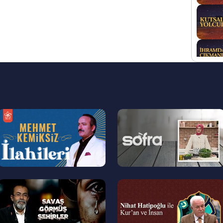
--
--
>
>
--
--
>
>