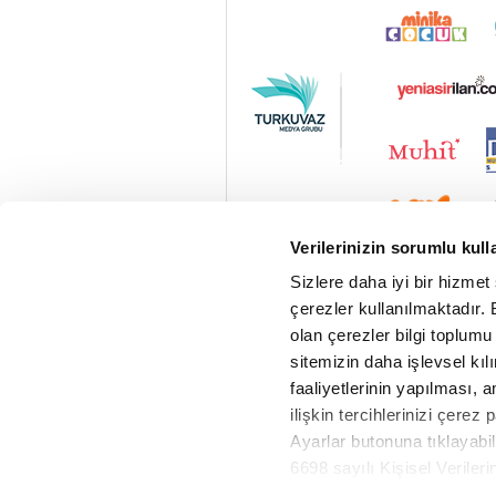
Verilerinizin sorumlu kull
Sizlere daha iyi bir hizmet
çerezler kullanılmaktadır. B
olan çerezler bilgi toplumu
sitemizin daha işlevsel kıl
faaliyetlerinin yapılması, a
ilişkin tercihlerinizi çerez 
Ayarlar butonuna tıklayabil
6698 sayılı Kişisel Verile
Vav Radyo Canlı
Metnimizi okumak ve sitemiz