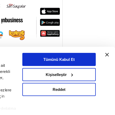
Tümünü Kabul Et
ait
erekli
Kişiselleştir
r,
Reddet
rezlere
çin
ydınlatma
le ilgili