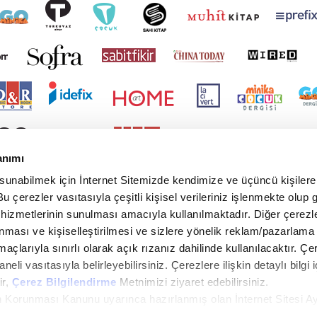
anımı
 sunabilmek için İnternet Sitemizde kendimize ve üçüncü kişilere 
u çerezler vasıtasıyla çeşitli kişisel verileriniz işlenmekte olup g
 hizmetlerinin sunulması amacıyla kullanılmaktadır. Diğer çerezle
ınması ve kişiselleştirilmesi ve sizlere yönelik reklam/pazarlama
maçlarıyla sınırlı olarak açık rızanız dahilinde kullanılacaktır. Çe
paneli vasıtasıyla belirleyebilirsiniz. Çerezlere ilişkin detaylı bilgi i
ir,
Çerez Bilgilendirme
Metnimizi ziyaret edebilirsiniz.
rin Korunması Kanunu uyarınca hazırlanmış olan İnternet Sitesi A
i ziyaretiniz kapsamında gerçekleştirilen veri işleme faaliyetleri i