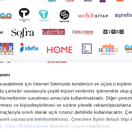
anımı
 sunabilmek için İnternet Sitemizde kendimize ve üçüncü kişilere 
u çerezler vasıtasıyla çeşitli kişisel verileriniz işlenmekte olup g
 hizmetlerinin sunulması amacıyla kullanılmaktadır. Diğer çerezle
ınması ve kişiselleştirilmesi ve sizlere yönelik reklam/pazarlama
maçlarıyla sınırlı olarak açık rızanız dahilinde kullanılacaktır. Çe
paneli vasıtasıyla belirleyebilirsiniz. Çerezlere ilişkin detaylı bilgi i
ir,
Çerez Bilgilendirme
Metnimizi ziyaret edebilirsiniz.