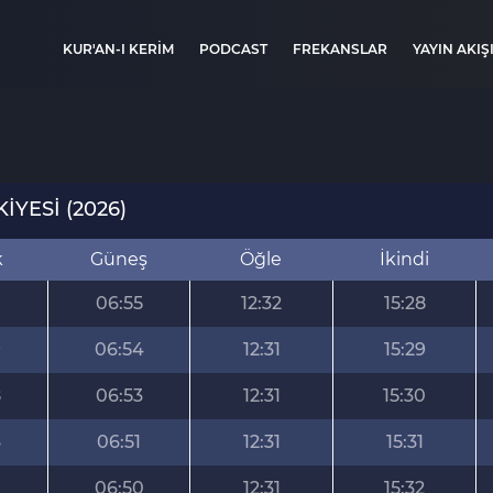
KUR'AN-I KERİM
PODCAST
FREKANSLAR
YAYIN AKIŞ
YESİ (2026)
k
Güneş
Öğle
İkindi
0
06:55
12:32
15:28
9
06:54
12:31
15:29
8
06:53
12:31
15:30
6
06:51
12:31
15:31
06:50
12:31
15:32