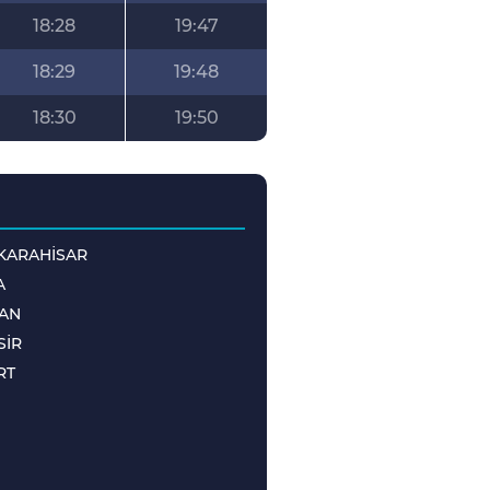
18:28
19:47
18:29
19:48
18:30
19:50
KARAHİSAR
A
AN
SİR
RT
M