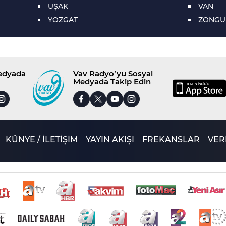
UŞAK
VAN
YOZGAT
ZONGU
Medyada
Vav Radyo’yu Sosyal
Medyada Takip Edin
KÜNYE / İLETİŞİM
YAYIN AKIŞI
FREKANSLAR
VERİ