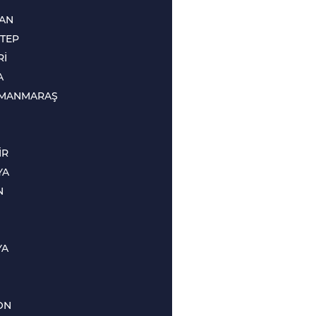
CAN
TEP
Rİ
A
MANMARAŞ
İR
YA
N
YA
ON