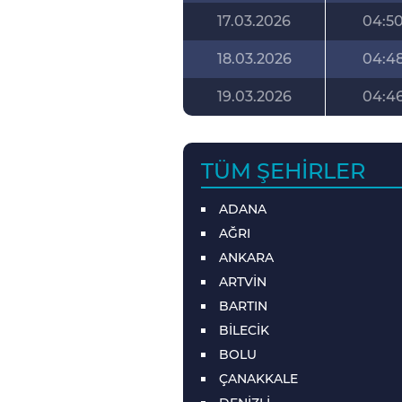
17.03.2026
04:5
18.03.2026
04:4
19.03.2026
04:4
TÜM ŞEHIRLER
ADANA
AĞRI
ANKARA
ARTVİN
BARTIN
BİLECİK
BOLU
ÇANAKKALE