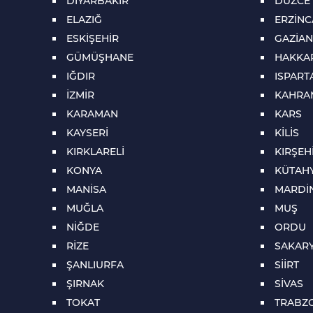
DİYARBAKIR
DÜZCE
ELAZIĞ
ERZİN
ESKİŞEHİR
GAZİAN
GÜMÜŞHANE
HAKKA
IĞDIR
ISPART
İZMİR
KAHRA
KARAMAN
KARS
KAYSERİ
KİLİS
KIRKLARELİ
KIRŞEH
KONYA
KÜTAH
MANİSA
MARDİ
MUĞLA
MUŞ
NİĞDE
ORDU
RİZE
SAKAR
ŞANLIURFA
SİİRT
ŞIRNAK
SİVAS
TOKAT
TRABZ