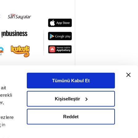
Tümünü Kabul Et
ait
erekli
Kişiselleştir
r,
Reddet
rezlere
çin