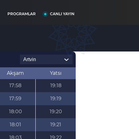
I
PROGRAMLAR
CANLI YAYIN
Akşam
Yatsı
17:58
19:18
17:59
19:19
18:00
19:20
18:01
19:21
18:03
19:22