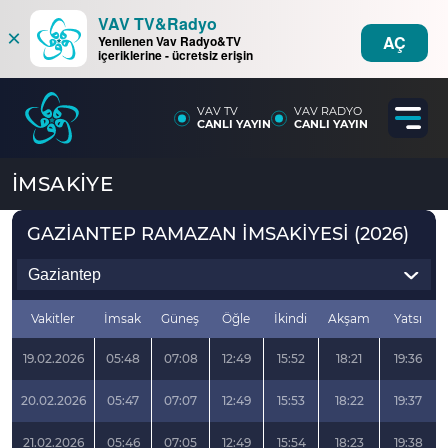
VAV TV&Radyo
×
AÇ
Yenilenen Vav Radyo&TV
içeriklerine - ücretsiz erişin
VAV TV
VAV RADYO
CANLI YAYIN
CANLI YAYIN
İMSAKİYE
GAZİANTEP RAMAZAN İMSAKİYESİ (2026)
Vakitler
İmsak
Güneş
Öğle
İkindi
Akşam
Yatsı
19.02.2026
05:48
07:08
12:49
15:52
18:21
19:36
20.02.2026
05:47
07:07
12:49
15:53
18:22
19:37
21.02.2026
05:46
07:05
12:49
15:54
18:23
19:38