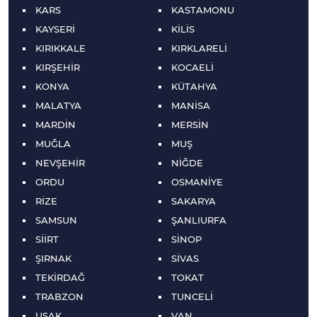
KARS
KASTAMONU
KAYSERİ
KİLİS
KIRIKKALE
KIRKLARELİ
KIRŞEHİR
KOCAELİ
KONYA
KÜTAHYA
MALATYA
MANİSA
MARDİN
MERSİN
MUĞLA
MUŞ
NEVŞEHİR
NİĞDE
ORDU
OSMANİYE
RİZE
SAKARYA
SAMSUN
ŞANLIURFA
SİİRT
SİNOP
ŞIRNAK
SİVAS
TEKİRDAĞ
TOKAT
TRABZON
TUNCELİ
UŞAK
VAN