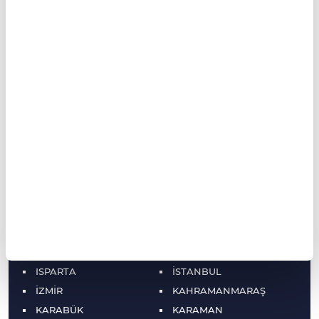
AYDIN
BALIKESİR
BARTIN
BATMAN
BAYBURT
BİLECİK
BİNGÖL
BİTLİS
BOLU
BURDUR
BURSA
ÇANAKKALE
ÇANKIRI
ÇORUM
DENİZLİ
DİYARBAKIR
DÜZCE
EDİRNE
ELAZIĞ
ERZİNCAN
ERZURUM
ESKİŞEHİR
GAZİANTEP
GİRESUN
GÜMÜŞHANE
HAKKARİ
HATAY
IĞDIR
ISPARTA
İSTANBUL
İZMİR
KAHRAMANMARAŞ
KARABÜK
KARAMAN