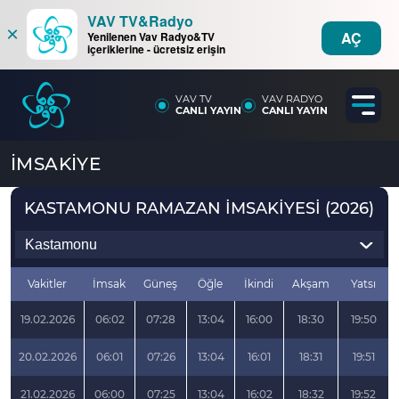
VAV TV&Radyo
×
AÇ
Yenilenen Vav Radyo&TV
içeriklerine - ücretsiz erişin
VAV TV
VAV RADYO
CANLI YAYIN
CANLI YAYIN
İMSAKİYE
KASTAMONU RAMAZAN İMSAKİYESİ (2026)
Vakitler
İmsak
Güneş
Öğle
İkindi
Akşam
Yatsı
19.02.2026
06:02
07:28
13:04
16:00
18:30
19:50
20.02.2026
06:01
07:26
13:04
16:01
18:31
19:51
21.02.2026
06:00
07:25
13:04
16:02
18:32
19:52