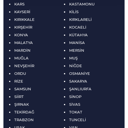
KARS
KASTAMONU
KAYSERİ
KİLİS
KIRIKKALE
KIRKLARELİ
KIRŞEHİR
KOCAELİ
KONYA
KÜTAHYA
MALATYA
MANİSA
MARDİN
MERSİN
MUĞLA
MUŞ
NEVŞEHİR
NİĞDE
ORDU
OSMANİYE
RİZE
SAKARYA
SAMSUN
ŞANLIURFA
SİİRT
SİNOP
ŞIRNAK
SİVAS
TEKİRDAĞ
TOKAT
TRABZON
TUNCELİ
UŞAK
VAN