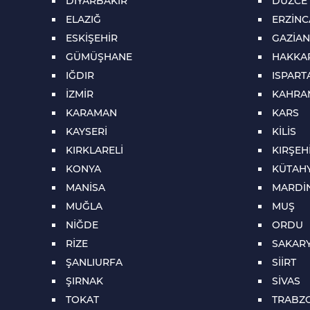
DİYARBAKIR
DÜZCE
ELAZIĞ
ERZİN
ESKİŞEHİR
GAZİAN
GÜMÜŞHANE
HAKKA
IĞDIR
ISPART
İZMİR
KAHRA
KARAMAN
KARS
KAYSERİ
KİLİS
KIRKLARELİ
KIRŞEH
KONYA
KÜTAH
MANİSA
MARDİ
MUĞLA
MUŞ
NİĞDE
ORDU
RİZE
SAKAR
ŞANLIURFA
SİİRT
ŞIRNAK
SİVAS
TOKAT
TRABZ