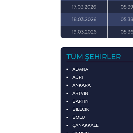
17.03.2026
05:3
18.03.2026
05:3
19.03.2026
05:3
TÜM ŞEHIRLER
ADANA
AĞRI
ANKARA
ARTVİN
BARTIN
BİLECİK
BOLU
ÇANAKKALE