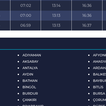
9
07:02
13:14
16:36
8
07:00
13:13
16:36
6
06:59
13:13
16:37
ADIYAMAN
AFYON
AKSARAY
AMASY
ANTALYA
ARDAH
AYDIN
BALIKE
BATMAN
BAYBU
BİNGÖL
BİTLİS
BURDUR
BURSA
ÇANKIRI
ÇORU