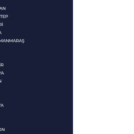
CAN
TEP
Rİ
A
MANMARAŞ
İR
YA
N
YA
ON