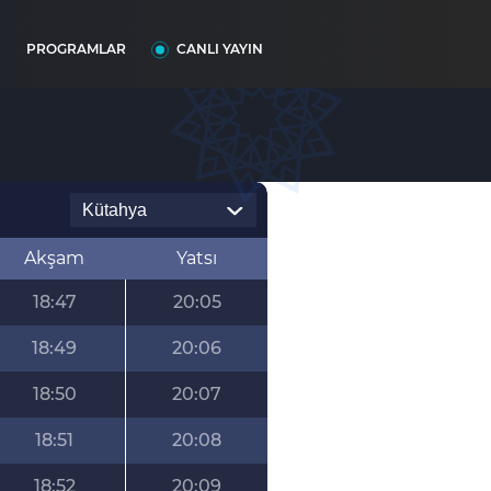
I
PROGRAMLAR
CANLI YAYIN
Akşam
Yatsı
18:47
20:05
18:49
20:06
18:50
20:07
18:51
20:08
18:52
20:09