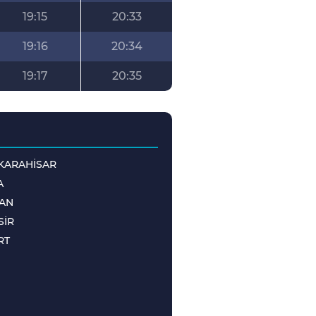
19:15
20:33
19:16
20:34
19:17
20:35
KARAHİSAR
A
AN
SİR
RT
M