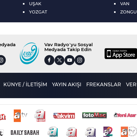
UŞAK
VAN
YOZGAT
ZONGU
Medyada
Vav Radyo’yu Sosyal
Medyada Takip Edin
KÜNYE / İLETİŞİM
YAYIN AKIŞI
FREKANSLAR
VERİ