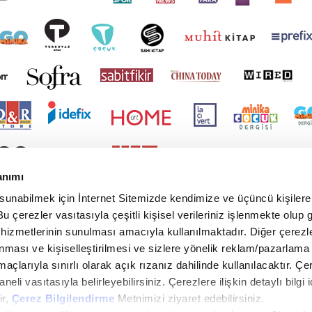
anımı
 sunabilmek için İnternet Sitemizde kendimize ve üçüncü kişilere 
u çerezler vasıtasıyla çeşitli kişisel verileriniz işlenmekte olup g
 hizmetlerinin sunulması amacıyla kullanılmaktadır. Diğer çerezle
ınması ve kişiselleştirilmesi ve sizlere yönelik reklam/pazarlama
maçlarıyla sınırlı olarak açık rızanız dahilinde kullanılacaktır. Çe
paneli vasıtasıyla belirleyebilirsiniz. Çerezlere ilişkin detaylı bilgi i
ir,
Çerez Bilgilendirme
Metnimizi ziyaret edebilirsiniz.