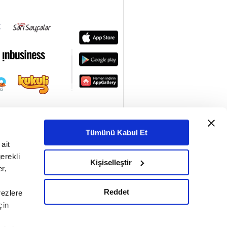
Tümünü Kabul Et
ait
erekli
Kişiselleştir
r,
Reddet
rezlere
çin