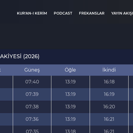
KUR'AN-I KERİM
PODCAST
FREKANSLAR
YAYIN AKIŞ
KİYESİ (2026)
k
Güneş
Öğle
İkindi
07:40
13:19
16:18
07:39
13:19
16:19
07:38
13:19
16:20
07:36
13:19
16:21
07:35
13:18
16:21