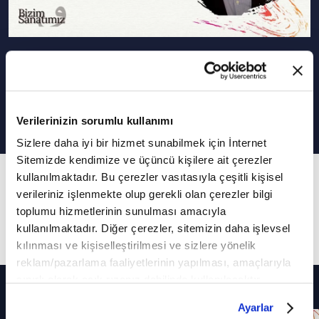
Beylerbeyi Sabancı Olgunlaşma
Enstitüsü I Bizim Sanatımız
Verilerinizin sorumlu kullanımı
Sizlere daha iyi bir hizmet sunabilmek için İnternet
Sitemizde kendimize ve üçüncü kişilere ait çerezler
6. Bölüm
kullanılmaktadır. Bu çerezler vasıtasıyla çeşitli kişisel
verileriniz işlenmekte olup gerekli olan çerezler bilgi
Bu bölümde "Beylerbeyi Sabancı Olgunlaşma
toplumu hizmetlerinin sunulması amacıyla
Enstitüsü" anlatıldı.
kullanılmaktadır. Diğer çerezler, sitemizin daha işlevsel
kılınması ve kişiselleştirilmesi ve sizlere yönelik
reklam/pazarlama faaliyetlerinin yapılması, amaçlarıyla
sınırlı olarak açık rızanız dahilinde kullanılacaktır.
Diğer Bölümler
Çerezlere ilişkin tercihlerinizi çerez paneli vasıtasıyla
Ayarlar
belirleyebilirsiniz. Çerezlere ilişkin detaylı bilgi için