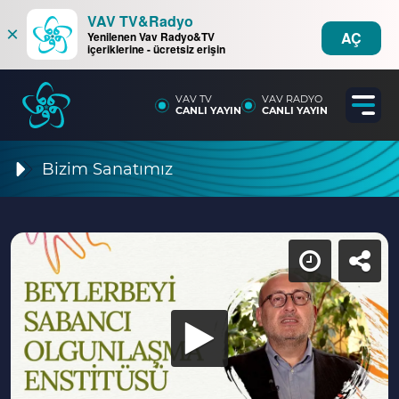
VAV TV&Radyo
×
AÇ
Yenilenen Vav Radyo&TV
içeriklerine - ücretsiz erişin
VAV TV
VAV RADYO
CANLI YAYIN
CANLI YAYIN
Bizim Sanatımız