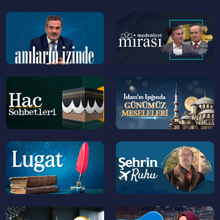
40:00
"Türklerin Savaş Sanatı" Kitabı Üzerine
--
--
>
>
45:00
Tarihte Savaşların İktisadi Sonuçları
**
VAV TV RESMİ WEB SİTE
--
--
>
>
►
https://www.vavtv.com.tr
VAV TV FREKANS AYARLARI
►
https://www.vavtv.com.tr/frekanslar
--
--
SOSYAL MEDYA ADRESLERİ
>
>
►
https://facebook.com/vavtv
►
https://twitter.com/vavtvresmi
►
https://instagram.com/vavtvresmi
--
--
Soru, görüş ve önerileriniz için aşağıdaki
>
>