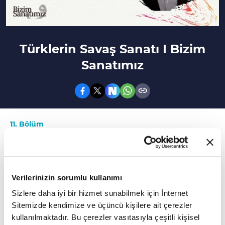
Türklerin Savaş Sanatı I Bizim
Sanatımız
11. Bölüm
Bizim Sanatımız programının bu bölümünde
tarihi boyutlarıyla savaş sanatları konuşuldu
Verilerinizin sorumlu kullanımı
Bizim Sanatımız programında bu tarihi
Sizlere daha iyi bir hizmet sunabilmek için İnternet
boyutlarıyla savaş sanatları konuşuldu. Sanat
Sitemizde kendimize ve üçüncü kişilere ait çerezler
Tarihçisi Süleyman Faruk Göncüoğlu'nun
kullanılmaktadır. Bu çerezler vasıtasıyla çeşitli kişisel