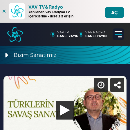
VAV TV&Radyo
×
AÇ
Yenilenen Vav Radyo&TV
içeriklerine - ücretsiz erişin
VAV TV
VAV RADYO
CANLI YAYIN
CANLI YAYIN
Bizim Sanatımız