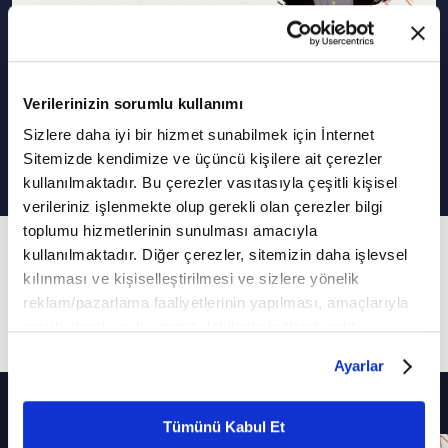
Mehmet Zeki Kuşoğlu I Bizim
Verilerinizin sorumlu kullanımı
Sanatımız
Sizlere daha iyi bir hizmet sunabilmek için İnternet
Sitemizde kendimize ve üçüncü kişilere ait çerezler
kullanılmaktadır. Bu çerezler vasıtasıyla çeşitli kişisel
verileriniz işlenmekte olup gerekli olan çerezler bilgi
toplumu hizmetlerinin sunulması amacıyla
5. Bölüm
kullanılmaktadır. Diğer çerezler, sitemizin daha işlevsel
kılınması ve kişiselleştirilmesi ve sizlere yönelik
Bizim Sanatımız'ın bu bölümdeki konuğu Prof.
reklam/pazarlama faaliyetlerinin yapılması, amaçlarıyla
Dr. Mehmet Zeki Kuşoğlu oldu
sınırlı olarak açık rızanız dahilinde kullanılacaktır.
Çerezlere ilişkin tercihlerinizi çerez paneli vasıtasıyla
Ayarlar
belirleyebilirsiniz. Çerezlere ilişkin detaylı bilgi için
Diğer Bölümler
Ayarlar butonuna tıklayabilir,
Çerez Bilgilendirme
Metnimizi ziyaret edebilirsiniz.
Tümünü Kabul Et
6698 sayılı Kişisel Verilerin Korunması Kanunu uyarınca