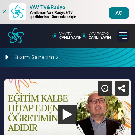
VAV TV&Radyo
×
AÇ
Yenilenen Vav Radyo&TV
içeriklerine - ücretsiz erişin
VAV TV
VAV RADYO
CANLI YAYIN
CANLI YAYIN
Bizim Sanatımız