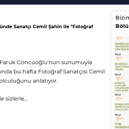
Bizi
Bölü
ünde Sanatçı Cemil Şahin ile "Fotoğraf
n Faruk Göncüoğlu'nun sunumuyla
nda bu hafta Fotoğraf Sanatçısı Cemil
 yolculuğunu anlatıyor.
sizlerle...