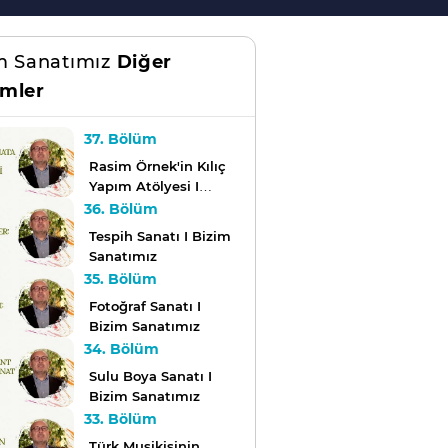
m Sanatımız
Diğer
mler
37. Bölüm
Rasim Örnek'in Kılıç
Yapım Atölyesi I
Bizim Sanatımız
36. Bölüm
Tespih Sanatı I Bizim
Sanatımız
35. Bölüm
Fotoğraf Sanatı I
Bizim Sanatımız
34. Bölüm
Sulu Boya Sanatı I
Bizim Sanatımız
33. Bölüm
Türk Musikisinin