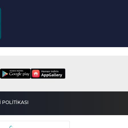
Dericilik I Bizim
Sanatımız
18. Bölüm
Resim Sanatı I Bizim
Sanatımız
17. Bölüm
Tokat Yazmacılığı I
Bizim Sanatımız
16. Bölüm
Seramik Sanatı I
Bizim Sanatımız
15. Bölüm
Ebru Sanatı I Bizim
Sanatımız
14. Bölüm
 POLİTİKASI
Geleneksel Sanatlar I
Bizim Sanatımız
13. Bölüm
Cam Sanatı I Bizim