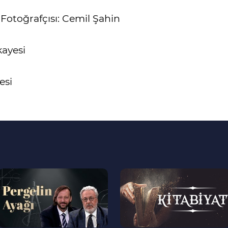
Fotoğrafçısı: Cemil Şahin
kayesi
esi
--
--
>
>