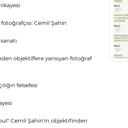
hikayesi
fotoğrafçısı: Cemil Şahin
 sanatı
en objektiflere yansıyan fotoğraf
lığın felsefesi
ayesi
bul" Cemil Şahin'in objektifinden