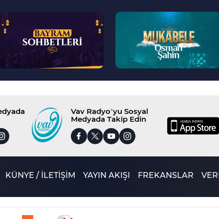
--
--
>
>
Medyada
Vav Radyo’yu Sosyal
Medyada Takip Edin
KÜNYE / İLETİŞİM
YAYIN AKIŞI
FREKANSLAR
VERİ