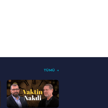
25. Bölüm
Yegane Sanat I Bizim
Sanatımız
24. Bölüm
İpekçilik I Bizim
Sanatımız
23. Bölüm
Minyatür Sanatı I
Bizim Sanatımız
22. Bölüm
Koleksiyonerlik I
Bizim Sanatımız
TÜMÜ
21. Bölüm
Dokuma Sanatı I
--
Bizim Sanatımız
>
20. Bölüm
Muhayyer Dükkan I
Bizim Sanatımız
19. Bölüm