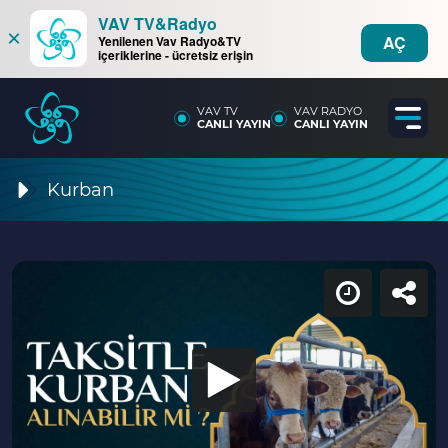
VAV TV&Radyo
×
AÇ
Yenilenen Vav Radyo&TV
içeriklerine - ücretsiz erişin
VAV TV
VAV RADYO
CANLI YAYIN
CANLI YAYIN
Kurban