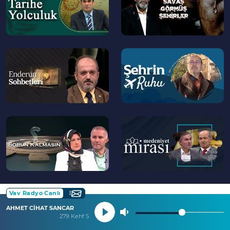
--
--
>
>
--
--
>
>
Vav Radyo Canlı
AHMET CİHAT SANCAR
279 Kehf Suresi 30