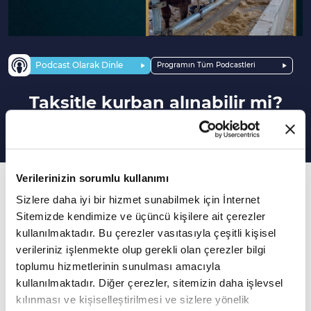
Podcast Olarak Dinle
Programın Tüm Podcastleri
Taksitle kurban alınabilir mi?
Verilerinizin sorumlu kullanımı
12. Bölüm
Sizlere daha iyi bir hizmet sunabilmek için İnternet
Alınan kurbanın ücreti taksit taksit ödenebilir
Sitemizde kendimize ve üçüncü kişilere ait çerezler
mi? Taksitli bir şekilde kurbanlık alınabilir mi?
kullanılmaktadır. Bu çerezler vasıtasıyla çeşitli kişisel
verileriniz işlenmekte olup gerekli olan çerezler bilgi
Dr. Hüseyin Kayapınar Müslümanların
toplumu hizmetlerinin sunulması amacıyla
kullanılmaktadır. Diğer çerezler, sitemizin daha işlevsel
ibadetlerinin gerekliliklerini yerine getirmenin
kılınması ve kişiselleştirilmesi ve sizlere yönelik
ön şartı durumundaki temel dini bilgi ve