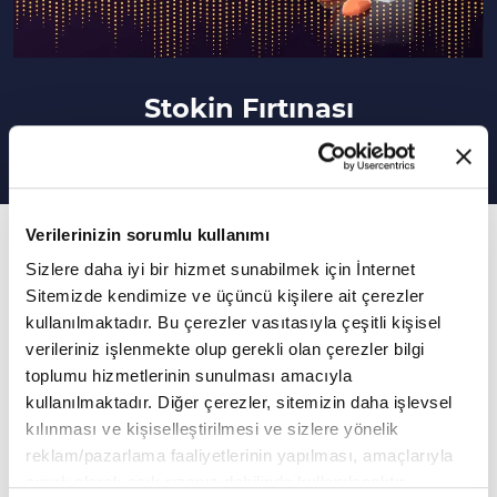
Stokin Fırtınası
Verilerinizin sorumlu kullanımı
45. Bölüm
Sizlere daha iyi bir hizmet sunabilmek için İnternet
Münire Daniş'in "Stokin Fırtınası" adlı yazısı...
Sitemizde kendimize ve üçüncü kişilere ait çerezler
kullanılmaktadır. Bu çerezler vasıtasıyla çeşitli kişisel
Ölüm, bir kaderi olduğunu ve bu kaderi
verileriniz işlenmekte olup gerekli olan çerezler bilgi
aşmanın bir yolunun olmadığını insanın
toplumu hizmetlerinin sunulması amacıyla
yüzüne vuruyor. Koca hayattan yalnız korkuyu
kullanılmaktadır. Diğer çerezler, sitemizin daha işlevsel
bırakıyordu insana.
kılınması ve kişiselleştirilmesi ve sizlere yönelik
reklam/pazarlama faaliyetlerinin yapılması, amaçlarıyla
Daha Fazla Göster
sınırlı olarak açık rızanız dahilinde kullanılacaktır.