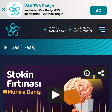
VAV TV&Radyo
×
AÇ
Yenilenen Vav Radyo&TV
içeriklerine - ücretsiz erişin
VAV TV
VAV RADYO
CANLI YAYIN
CANLI YAYIN
Sesli Pasaj