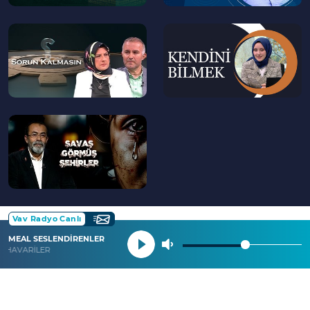
--
--
>
>
--
>
Vav Radyo Canlı
MEAL SESLENDİRENLER
HAVARİLER