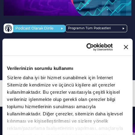
Podcast Olarak Dinle
Programın Tüm Podcastleri
Ticarette İslam'a uygun kar oranı
nedir?
Verilerinizin sorumlu kullanımı
Sizlere daha iyi bir hizmet sunabilmek için İnternet
Sitemizde kendimize ve üçüncü kişilere ait çerezler
16. Bölüm
kullanılmaktadır. Bu çerezler vasıtasıyla çeşitli kişisel
verileriniz işlenmekte olup gerekli olan çerezler bilgi
toplumu hizmetlerinin sunulması amacıyla
Diğer Bölümler
kullanılmaktadır. Diğer çerezler, sitemizin daha işlevsel
kılınması ve kişiselleştirilmesi ve sizlere yönelik
reklam/pazarlama faaliyetlerinin yapılması, amaçlarıyla