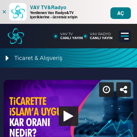
VAV TV&Radyo
×
AÇ
Yenilenen Vav Radyo&TV
içeriklerine - ücretsiz erişin
VAV TV
VAV RADYO
CANLI YAYIN
CANLI YAYIN
Ticaret & Alışveriş