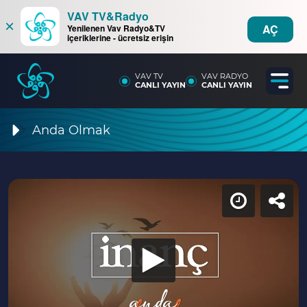
VAV TV&Radyo
×
AÇ
Yenilenen Vav Radyo&TV
içeriklerine - ücretsiz erişin
VAV TV
VAV RADYO
CANLI YAYIN
CANLI YAYIN
Anda Olmak