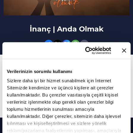
İnanç | Anda Olmak
15. Bölüm
Verilerinizin sorumlu kullanımı
İnanç insanı dizginleyen bir şey midir?
Sizlere daha iyi bir hizmet sunabilmek için İnternet
Prof. Dr. Ömer Türker'in sunumuyla Anda
Sitemizde kendimize ve üçüncü kişilere ait çerezler
kullanılmaktadır. Bu çerezler vasıtasıyla çeşitli kişisel
Olmak yeni bölümüyle sizlerle...
verileriniz işlenmekte olup gerekli olan çerezler bilgi
Daha Fazla Göster
toplumu hizmetlerinin sunulması amacıyla
kullanılmaktadır. Diğer çerezler, sitemizin daha işlevsel
kılınması ve kişiselleştirilmesi ve sizlere yönelik
Diğer Bölümler
reklam/pazarlama faaliyetlerinin yapılması, amaçlarıyla