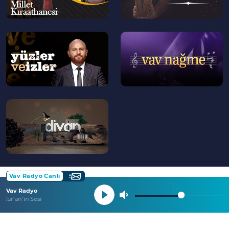
--
--
>
>
--
>
Vav Radyo Canlı
Vav Radyo
Kur’an’ın Sesi