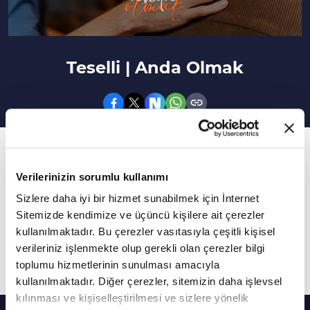
Teselli | Anda Olmak
11. Bölüm
Bir teselli mektubu yazsaydın kendine ne
Verilerinizin sorumlu kullanımı
söylerdin?
Sizlere daha iyi bir hizmet sunabilmek için İnternet
Sitemizde kendimize ve üçüncü kişilere ait çerezler
Prof. Dr. Ömer Türker'in sunumuyla Anda
kullanılmaktadır. Bu çerezler vasıtasıyla çeşitli kişisel
Olmak yeni bölümüyle sizlerle...
verileriniz işlenmekte olup gerekli olan çerezler bilgi
toplumu hizmetlerinin sunulması amacıyla
Daha Fazla Göster
kullanılmaktadır. Diğer çerezler, sitemizin daha işlevsel
kılınması ve kişiselleştirilmesi ve sizlere yönelik