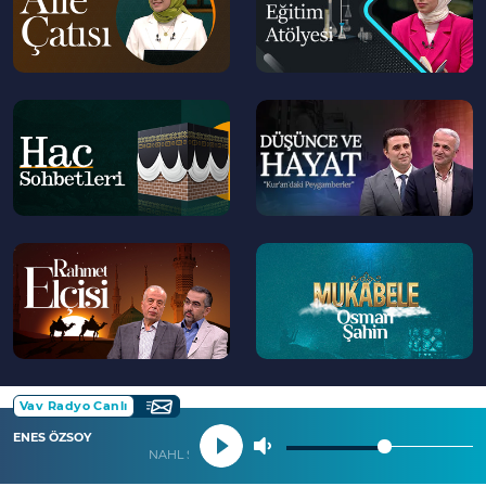
--
--
>
>
--
--
>
>
Vav Radyo Canlı
ENES ÖZSOY
NAHL SURESİ 41 İLA 50. AYETLER