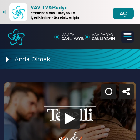
VAV TV&Radyo
×
AÇ
Yenilenen Vav Radyo&TV
içeriklerine - ücretsiz erişin
VAV TV
VAV RADYO
CANLI YAYIN
CANLI YAYIN
Anda Olmak