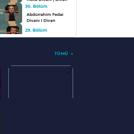
30. Bölüm
Abdürrahim Fedai
Divanı I Divan
29. Bölüm
Hafız-ı Şirâzi I Divan
28. Bölüm
TÜMÜ
Adli (II. Beyazıd)
Divanı I Divan
--
27. Bölüm
>
Mihri Hatun Divanı |
Divan
26. Bölüm
Esrar Dede Divanı |
Divan
25. Bölüm
Bahti Divanı | Divan