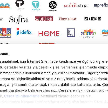
anımı
 sunabilmek için İnternet Sitemizde kendimize ve üçüncü kişilere 
u çerezler vasıtasıyla çeşitli kişisel verileriniz işlenmekte olup g
 hizmetlerinin sunulması amacıyla kullanılmaktadır. Diğer çerezle
ınması ve kişiselleştirilmesi ve sizlere yönelik reklam/pazarlama
maçlarıyla sınırlı olarak açık rızanız dahilinde kullanılacaktır. Çe
paneli vasıtasıyla belirleyebilirsiniz. Çerezlere ilişkin detaylı bilgi i
ir,
Çerez Bilgilendirme
Metnimizi ziyaret edebilirsiniz.
rin Korunması Kanunu uyarınca hazırlanmış olan İnternet Sitesi A
i ziyaretiniz kapsamında gerçekleştirilen veri işleme faaliyetleri i