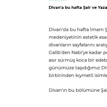
Divan'a bu hafta Şair ve Yaza
Divan'da bu hafta İmam Şaf
medeniyetinin estetik esasl
divanların sayfalarını ara
Galib'den Nabi'ye kadar pe
asır sürmüş koca bir edebiy
günümüze taşıdığımız Di
birbirinden kıymetli isimler
Divan'ın bu bölümüne Şair