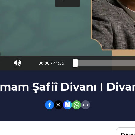
00:00
/
41:35
İmam Şafiî Divanı I Diva