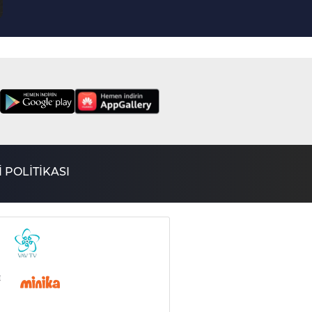
24. Bölüm
Bağdatlı Ruhi | Divan
23. Bölüm
Aziz Mahmud Hüdayi
Divanı | Divan
22. Bölüm
Mevlana Divanı 2 |
Divan
21. Bölüm
Mevlana Divanı 1 |
 POLİTİKASI
Divan
20. Bölüm
Şeyhülislam Yahya
Divanı | Divan
19. Bölüm
Hayâlî Bey Divanı I
Divan
18. Bölüm