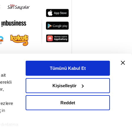
Neşâtî Divanı | Divan
17. Bölüm
Fasîh Ahmed Dede
Divanı I Divan
16. Bölüm
Ahmet Paşa Divanı I
Divan
15. Bölüm
Aşk ve İrfan Şairi:
Yunus Emre I Divan
Tümünü Kabul Et
14. Bölüm
ait
Azmizade Haleti
erekli
Kişiselleştir
Divanı I Divan
r,
13. Bölüm
Reddet
rezlere
Zati ve Divanı I Divan
çin
12. Bölüm
Taşlıcalı Yahya Bey I
ydınlatma
Divan
le ilgili