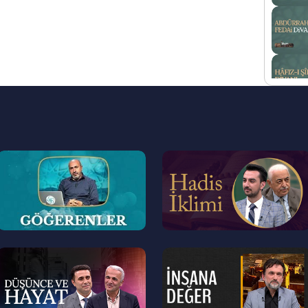
--
--
>
>
--
--
>
>