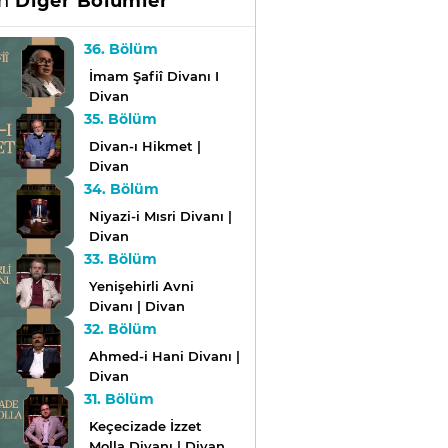
an
Diğer Bölümler
36. Bölüm
İmam Şafiî Divanı I
Divan
35. Bölüm
Divan-ı Hikmet |
Divan
34. Bölüm
Niyazi-i Mısri Divanı |
Divan
33. Bölüm
Yenişehirli Avni
Divanı | Divan
32. Bölüm
Ahmed-i Hani Divanı |
Divan
31. Bölüm
Keçecizade İzzet
Molla Divanı | Divan