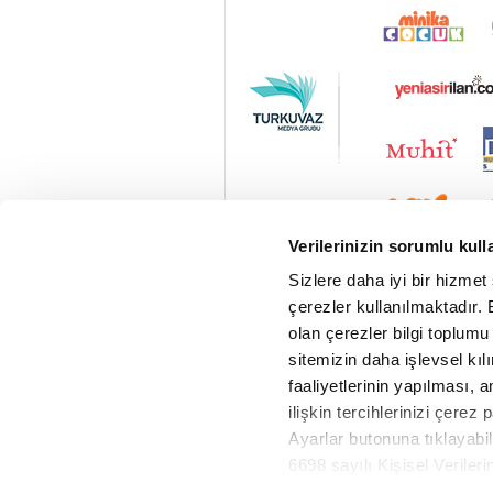
Verilerinizin sorumlu kull
Sizlere daha iyi bir hizmet
çerezler kullanılmaktadır. B
olan çerezler bilgi toplumu
sitemizin daha işlevsel kıl
faaliyetlerinin yapılması, a
ilişkin tercihlerinizi çerez 
Ayarlar butonuna tıklayabil
6698 sayılı Kişisel Verile
Vav Radyo Canlı
Metnimizi okumak ve sitemiz