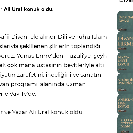
Div
r Ali Ural konuk oldu.
ii Divanı ele alındı. Dili ve ruhu İslam
arıyla şekillenen şiirlerin toplandığı
lıyoruz. Yunus Emre'den, Fuzuli'ye, Şeyh
k çok mana ustasının beyitleriyle altı
atın zarafetini, inceliğini ve sanatını
van programı, alanında uzman
le Vav Tv'de...
 ve Yazar Ali Ural konuk oldu.