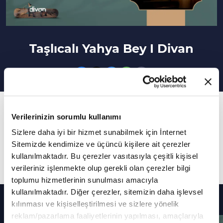
Taşlıcalı Yahya Bey I Divan
12. Bölüm
Verilerinizin sorumlu kullanımı
Vav TV'nin edebiyat programı Divan'da bu hafta
Sizlere daha iyi bir hizmet sunabilmek için İnternet
Dr. Bayram Ali Kaya, Taşlıcalı Yahya Bey'in
Sitemizde kendimize ve üçüncü kişilere ait çerezler
şiirlerini ele aldı.
kullanılmaktadır. Bu çerezler vasıtasıyla çeşitli kişisel
verileriniz işlenmekte olup gerekli olan çerezler bilgi
toplumu hizmetlerinin sunulması amacıyla
kullanılmaktadır. Diğer çerezler, sitemizin daha işlevsel
Diğer Bölümler
kılınması ve kişiselleştirilmesi ve sizlere yönelik
reklam/pazarlama faaliyetlerinin yapılması, amaçlarıyla