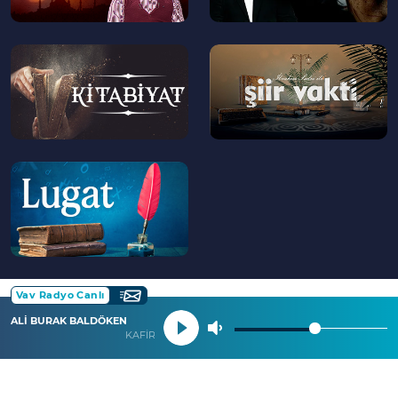
--
--
>
>
--
>
Vav Radyo Canlı
ALİ BURAK BALDÖKEN
KAFİRUN SURESİ