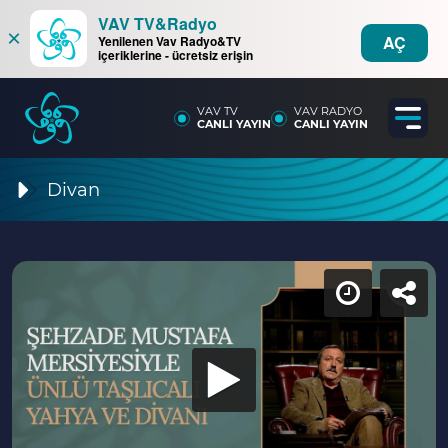
VAV TV&Radyo
×
AÇ
Yenilenen Vav Radyo&TV
içeriklerine - ücretsiz erişin
VAV TV
VAV RADYO
CANLI YAYIN
CANLI YAYIN
Divan