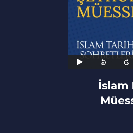
İslam
Müess