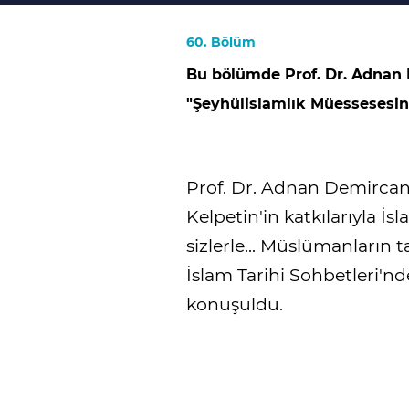
60. Bölüm
Bu bölümde Prof. Dr. Adnan
"Şeyhülislamlık Müessesesini
Prof. Dr. Adnan Demirca
Kelpetin'in katkılarıyla İ
sizlerle... Müslümanların t
İslam Tarihi Sohbetleri'n
konuşuldu.