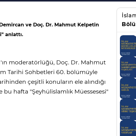
İsla
Bölü
 Demircan ve Doç. Dr. Mahmut Kelpetin
" anlattı.
n'ın moderatörlüğü, Doç. Dr. Mahmut
slam Tarihi Sohbetleri 60. bölümüyle
arihinden çeşitli konuların ele alındığı
de bu hafta "Şeyhülislamlık Müessesesi"