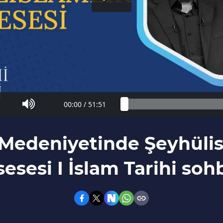
00:00
/
51:51
 Medeniyetinde Şeyhülis
esesi I İslam Tarihi sohb