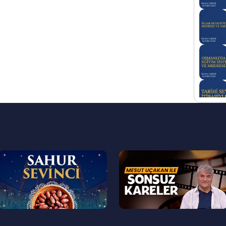
--
--
>
>