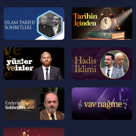
20:00
İslam'ın ilk yıllarında şehir güvenliği nasıl
sağlanıyordu?
--
--
>
>
23:00
İslam'da Şurta (Polis) teşkilatının ortaya
çıkışı ve tarihi süreç
24:00
Hz. Peygamber ve dört halife döneminde
--
--
bekçilik
>
>
25:30
Hz. Peygamber ve dört halife döneminde
şurta teşkilatı
29:30
Hz. Osman döneminde şurta (polis)
--
--
teşkilatı
>
>
32:00
Hz. Ali döneminde şurta (polis) teşkilatı
35:15
Emeviler döneminde şurta (polis) teşkilatı
--
38:20
Emeviler döneminde şurta (polis)
>