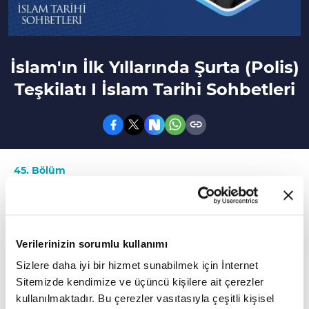
İslam'ın İlk Yıllarında Şurta (Polis)
Teşkilatı I İslam Tarihi Sohbetleri
45. Bölüm
İslam'ın ilk yıllarında şehir güvenliği nasıl
sağlanıyordu?
Verilerinizin sorumlu kullanımı
İslam'ın ilk yıllarında şehir güvenliği nasıl
Sizlere daha iyi bir hizmet sunabilmek için İnternet
sağlanıyordu? Emeviler döneminde şurta
Sitemizde kendimize ve üçüncü kişilere ait çerezler
(polis) teşkilatında yapılan düzenlemeler
kullanılmaktadır. Bu çerezler vasıtasıyla çeşitli kişisel