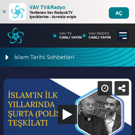
VAV TV&Radyo
×
AÇ
Yenilenen Vav Radyo&TV
içeriklerine - ücretsiz erişin
VAV TV
VAV RADYO
CANLI YAYIN
CANLI YAYIN
İslam Tarihi Sohbetleri