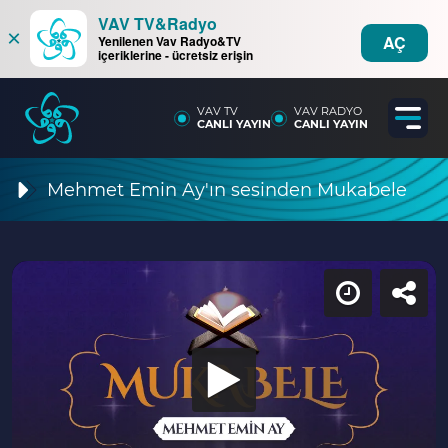
VAV TV&Radyo
×
AÇ
Yenilenen Vav Radyo&TV
içeriklerine - ücretsiz erişin
VAV TV
VAV RADYO
CANLI YAYIN
CANLI YAYIN
Mehmet Emin Ay'ın sesinden Mukabele