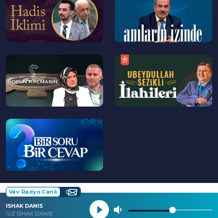
>
>
--
--
>
>
--
>
Vav Radyo Canlı
ISHAK DANIS
. CÜZ İSHAK DANIŞ