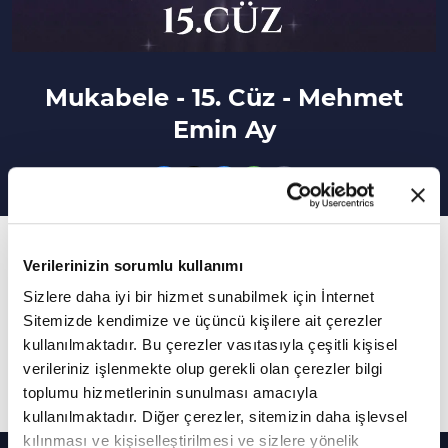
Mukabele - 15. Cüz - Mehmet
Emin Ay
15. Bölüm
Verilerinizin sorumlu kullanımı
Kur'an-ı Kerim'in 15. cüzünde İsra Suresi ve Kehf
Sizlere daha iyi bir hizmet sunabilmek için İnternet
Suresi yer almaktadır. 281-292 sayfaları arası,
Sitemizde kendimize ve üçüncü kişilere ait çerezler
İsra Suresi'ni 292-300 sayfaları arası da Kehf
kullanılmaktadır. Bu çerezler vasıtasıyla çeşitli kişisel
verileriniz işlenmekte olup gerekli olan çerezler bilgi
Suresi'ni ihtiva eder.
toplumu hizmetlerinin sunulması amacıyla
kullanılmaktadır. Diğer çerezler, sitemizin daha işlevsel
kılınması ve kişiselleştirilmesi ve sizlere yönelik