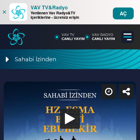
VAV TV&Radyo
×
AÇ
Yenilenen Vav Radyo&TV
içeriklerine - ücretsiz erişin
VAV TV
VAV RADYO
CANLI YAYIN
CANLI YAYIN
Sahabi İzinden