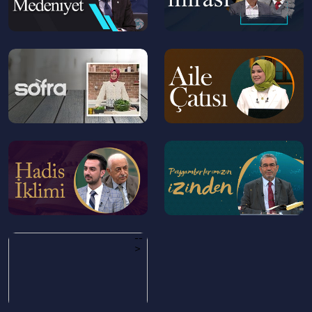
--
--
>
>
--
--
>
>
--
>