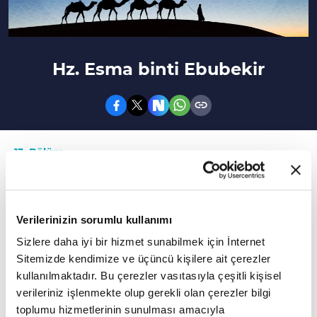
Hz. Esma binti Ebubekir
13. Bölüm
Hz. Ebû Bekir'in kızı ve Abdullah b. Zübeyr'in
annesi, sahâbî.
Verilerinizin sorumlu kullanımı
Zâtü'n-nitâkayn Esmâ bint Ebî Bekr es-Sıddîk b.
Sizlere daha iyi bir hizmet sunabilmek için İnternet
Ebî Kuhâfe el-Kureşiyye et-Teymiyye (ö. 73/692)
Sitemizde kendimize ve üçüncü kişilere ait çerezler
kullanılmaktadır. Bu çerezler vasıtasıyla çeşitli kişisel
Hz. Ebû Bekir'in kızı ve Abdullah b. Zübeyr'in
verileriniz işlenmekte olup gerekli olan çerezler bilgi
annesi, sahâbî.
toplumu hizmetlerinin sunulması amacıyla