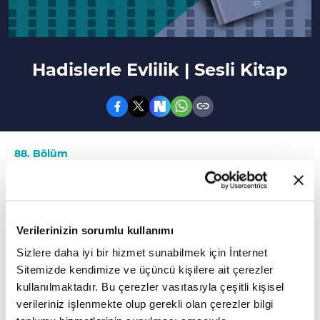
Hadislerle Evlilik | Sesli Kitap
88. Bölüm
Eş seçimi, nikahın şartları, neslin korunması ve
daha fazla konuda aydınlatıcı rehber...
Verilerinizin sorumlu kullanımı
Dinimizin evliliğe bakışını ve ona yüklediği
değeri bilmek, ailenin üzerinde yükseldiği
Sizlere daha iyi bir hizmet sunabilmek için İnternet
Sitemizde kendimize ve üçüncü kişilere ait çerezler
ahlâki ilkeleri öğrenmek, aile hayatımızı
kullanılmaktadır. Bu çerezler vasıtasıyla çeşitli kişisel
yeniden gözden geçirip düzenlememize
verileriniz işlenmekte olup gerekli olan çerezler bilgi
yardımcı olacak, yeni bir aile kuracak olanlara