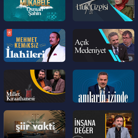
--
--
>
>
--
--
>
>
--
--
>
>