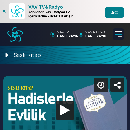
VAV TV&Radyo
×
AÇ
Yenilenen Vav Radyo&TV
içeriklerine - ücretsiz erişin
VAV TV
VAV RADYO
CANLI YAYIN
CANLI YAYIN
Sesli Kitap