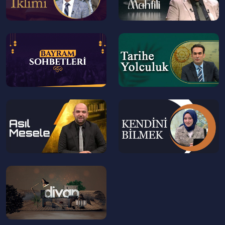
--
--
>
>
--
--
>
>
--
>