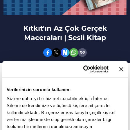
Kıtkıt'ın Az Çok Gerçek
Maceraları | Sesli Kitap
29. Bölüm
Turkuvaz Kitap'tan Henry Cole'un kaleme aldığı
Verilerinizin sorumlu kullanımı
Kıtkıt'ın Az Çok Gerçek Maceraları...
Sizlere daha iyi bir hizmet sunabilmek için İnternet
Henk'in evcil hayvanı Kıtkıt'ın hayatı basit ve
Sitemizde kendimize ve üçüncü kişilere ait çerezler
sessizdi... Ta ki Henk'in kardeşi Kıtkıt'ı uzaktan
kullanılmaktadır. Bu çerezler vasıtasıyla çeşitli kişisel
verileriniz işlenmekte olup gerekli olan çerezler bilgi
kumandalı bir uçağa bindirip kontrolü
toplumu hizmetlerinin sunulması amacıyla
kaybedene kadar!