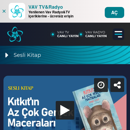
VAV TV&Radyo
×
AÇ
Yenilenen Vav Radyo&TV
içeriklerine - ücretsiz erişin
VAV TV
VAV RADYO
CANLI YAYIN
CANLI YAYIN
Sesli Kitap