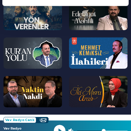
--
--
>
>
--
--
>
>
--
--
>
>
Vav Radyo Canlı
Vav Radyo