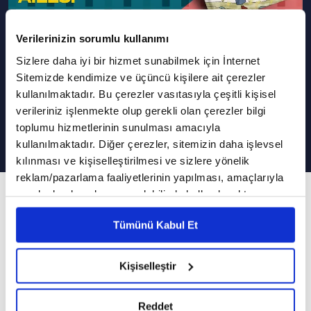
Verilerinizin sorumlu kullanımı
Sizlere daha iyi bir hizmet sunabilmek için İnternet
Pembe Yanak Ailesi - Babanın
Sitemizde kendimize ve üçüncü kişilere ait çerezler
Süper Kahraman Olduğunu Nasıl
kullanılmaktadır. Bu çerezler vasıtasıyla çeşitli kişisel
Anlarsın? | Sesli Kitap
verileriniz işlenmekte olup gerekli olan çerezler bilgi
toplumu hizmetlerinin sunulması amacıyla
kullanılmaktadır. Diğer çerezler, sitemizin daha işlevsel
kılınması ve kişiselleştirilmesi ve sizlere yönelik
reklam/pazarlama faaliyetlerinin yapılması, amaçlarıyla
37. Bölüm
sınırlı olarak açık rızanız dahilinde kullanılacaktır.
Çerezlere ilişkin tercihlerinizi çerez paneli vasıtasıyla
Baba Pembe Yanak'ın süper güçlerini kullanma
Tümünü Kabul Et
belirleyebilirsiniz. Çerezlere ilişkin detaylı bilgi için
zamanı geldi...
Ayarlar butonuna tıklayabilir,
Çerez Bilgilendirme
Metnimizi ziyaret edebilirsiniz.
Kişiselleştir
Piknikte duyduğu kokuyu takip eden Baba
6698 sayılı Kişisel Verilerin Korunması Kanunu uyarınca
Pembe Yanak, ormanın büyük bir tehlikeyle
hazırlanmış olan İnternet Sitesi Aydınlatma Metnimizi
Reddet
okumak ve sitemizi ziyaretiniz kapsamında