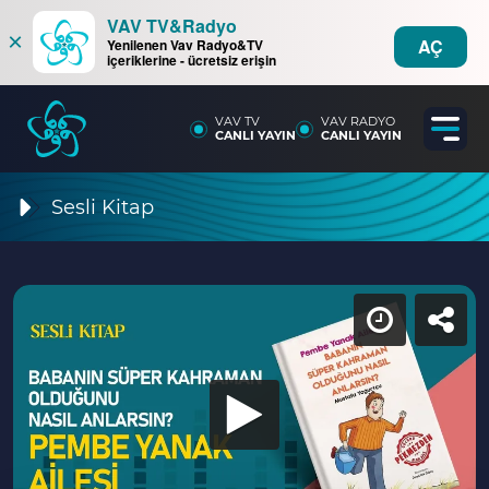
VAV TV&Radyo
×
AÇ
Yenilenen Vav Radyo&TV
içeriklerine - ücretsiz erişin
VAV TV
VAV RADYO
CANLI YAYIN
CANLI YAYIN
Sesli Kitap