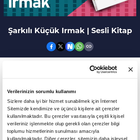
Şarkılı Küçük Irmak | Sesli Kitap
58. Bölüm
Şiir ırmağı ve masal ırmağının yan yana aktığı
şarkılı ırmak boyunca yolculuğa çıkmaya hazır
Verilerinizin sorumlu kullanımı
mısınız?
Sizlere daha iyi bir hizmet sunabilmek için İnternet
Sitemizde kendimize ve üçüncü kişilere ait çerezler
Şarkılı Küçük Irmak, masal edebiyatçımız
kullanılmaktadır. Bu çerezler vasıtasıyla çeşitli kişisel
Mustafa Ruhi Şirin'in yıllar boyunca çocuklar
verileriniz işlenmekte olup gerekli olan çerezler bilgi
için yazdığı masallardan oluşturduğu bir seçki.
toplumu hizmetlerinin sunulması amacıyla
kullanılmaktadır. Diğer çerezler, sitemizin daha işlevsel