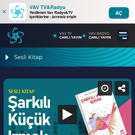
VAV TV&Radyo
×
AÇ
Yenilenen Vav Radyo&TV
içeriklerine - ücretsiz erişin
VAV TV
VAV RADYO
CANLI YAYIN
CANLI YAYIN
Sesli Kitap