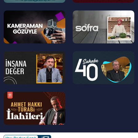
--
--
>
>
--
--
>
>
--
>