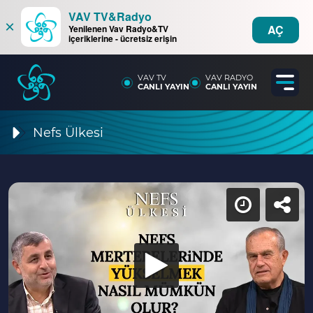
VAV TV&Radyo
×
AÇ
Yenilenen Vav Radyo&TV
içeriklerine - ücretsiz erişin
VAV TV
VAV RADYO
CANLI YAYIN
CANLI YAYIN
Nefs Ülkesi