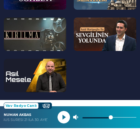
--
--
>
>
--
>
Vav Radyo Canlı
NUMAN AKBAS
NUS SURESİ 21 İLA 30. AYETLER