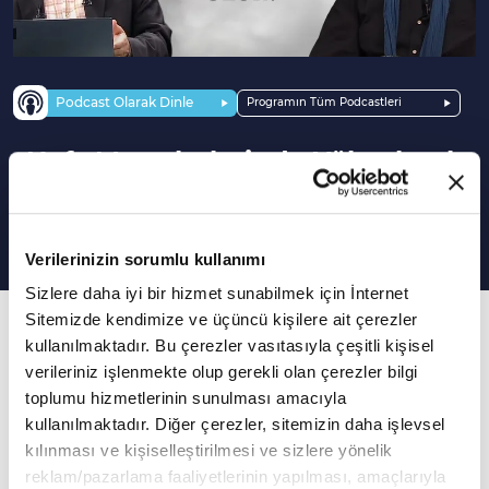
Podcast Olarak Dinle
Programın Tüm Podcastleri
Nefs Mertebelerinde Yükselmek
Nasıl Mümkün Olur? | Nefs Ülkesi
Verilerinizin sorumlu kullanımı
Sizlere daha iyi bir hizmet sunabilmek için İnternet
Sitemizde kendimize ve üçüncü kişilere ait çerezler
2. Bölüm
kullanılmaktadır. Bu çerezler vasıtasıyla çeşitli kişisel
İnsan bir nefs mertebesinde sabit kalabilir mi?
verileriniz işlenmekte olup gerekli olan çerezler bilgi
toplumu hizmetlerinin sunulması amacıyla
Dr. Mustafa Merter'in katkıları, Prof. Dr.
kullanılmaktadır. Diğer çerezler, sitemizin daha işlevsel
Süleyman Derin'in sunumuyla "Nefs Ülkesi" Her
kılınması ve kişiselleştirilmesi ve sizlere yönelik
Perşembe 19.00'da VAV TV'de…
reklam/pazarlama faaliyetlerinin yapılması, amaçlarıyla