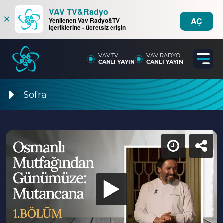
VAV TV&Radyo
×
AÇ
Yenilenen Vav Radyo&TV
içeriklerine - ücretsiz erişin
VAV TV
VAV RADYO
CANLI YAYIN
CANLI YAYIN
Sofra