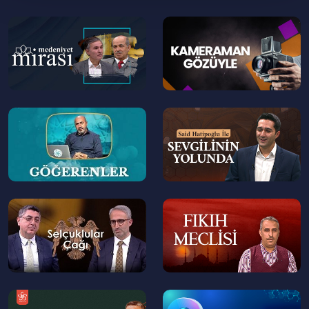
--
--
>
>
--
--
>
>
--
--
>
>
--
--
>
>