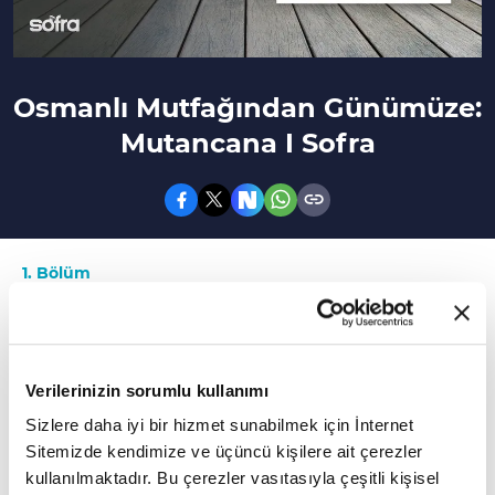
Osmanlı Mutfağından Günümüze:
Mutancana I Sofra
1. Bölüm
Mutancana yemeği hangi gün ve öğünlerde
tercih edildi?
Verilerinizin sorumlu kullanımı
Sümeyye Baltacı'nın sunumuyla Sofra ilk
Sizlere daha iyi bir hizmet sunabilmek için İnternet
bölümüyle sizlerle...
Sitemizde kendimize ve üçüncü kişilere ait çerezler
kullanılmaktadır. Bu çerezler vasıtasıyla çeşitli kişisel
00:00
Sofra