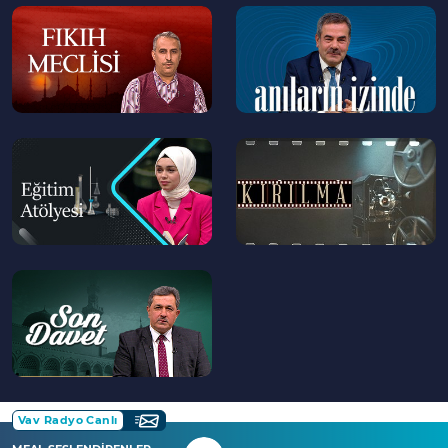
--
--
>
>
--
--
>
>
--
>
Vav Radyo Canlı