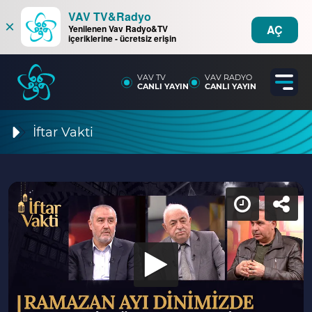
VAV TV&Radyo
×
AÇ
Yenilenen Vav Radyo&TV
içeriklerine - ücretsiz erişin
VAV TV
VAV RADYO
CANLI YAYIN
CANLI YAYIN
İftar Vakti