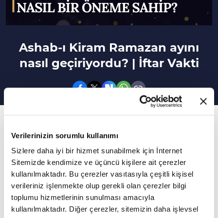
Ashab-ı Kiram Ramazan ayını
nasıl geçiriyordu? | İftar Vakti
21. Bölüm
Verilerinizin sorumlu kullanımı
Ramazan ayı dinimizde nasıl bir öneme sahip?
Sizlere daha iyi bir hizmet sunabilmek için İnternet
Mustafa Akgül'ün sunumuyla gerçekleşen İftar
Sitemizde kendimize ve üçüncü kişilere ait çerezler
Vakti programına Prof. Dr. Adem Apak ve Prof.
kullanılmaktadır. Bu çerezler vasıtasıyla çeşitli kişisel
verileriniz işlenmekte olup gerekli olan çerezler bilgi
Dr. Yusuf Ziya Keskin konuk oldu.
toplumu hizmetlerinin sunulması amacıyla
Daha Fazla Göster
kullanılmaktadır. Diğer çerezler, sitemizin daha işlevsel