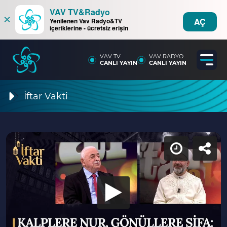
VAV TV&Radyo
×
AÇ
Yenilenen Vav Radyo&TV
içeriklerine - ücretsiz erişin
VAV TV
VAV RADYO
CANLI YAYIN
CANLI YAYIN
İftar Vakti