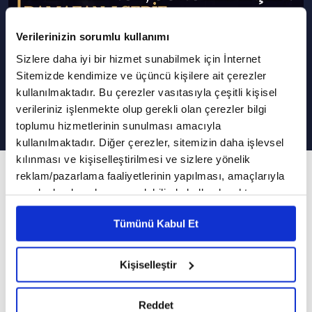
Verilerinizin sorumlu kullanımı
Sizlere daha iyi bir hizmet sunabilmek için İnternet
Diyanet İşleri Başkanı Prof. Dr. Ali
Sitemizde kendimize ve üçüncü kişilere ait çerezler
Erbaş VAV TV'de | İftar Vakti
kullanılmaktadır. Bu çerezler vasıtasıyla çeşitli kişisel
verileriniz işlenmekte olup gerekli olan çerezler bilgi
toplumu hizmetlerinin sunulması amacıyla
kullanılmaktadır. Diğer çerezler, sitemizin daha işlevsel
kılınması ve kişiselleştirilmesi ve sizlere yönelik
7. Bölüm
reklam/pazarlama faaliyetlerinin yapılması, amaçlarıyla
sınırlı olarak açık rızanız dahilinde kullanılacaktır.
İslam'da iyiliğe ve yardımlaşmaya verilen önem
Çerezlere ilişkin tercihlerinizi çerez paneli vasıtasıyla
Tümünü Kabul Et
belirleyebilirsiniz. Çerezlere ilişkin detaylı bilgi için
İftar Vakti Mustafa Akgül'ün sunumuyla
Ayarlar butonuna tıklayabilir,
Çerez Bilgilendirme
Ramazan ayı boyunca her gün VAV TV'de
Metnimizi ziyaret edebilirsiniz.
Kişiselleştir
sizlerle...
6698 sayılı Kişisel Verilerin Korunması Kanunu uyarınca
hazırlanmış olan İnternet Sitesi Aydınlatma Metnimizi
İftar Vakti programının yedinci bölümüne
Reddet
okumak ve sitemizi ziyaretiniz kapsamında