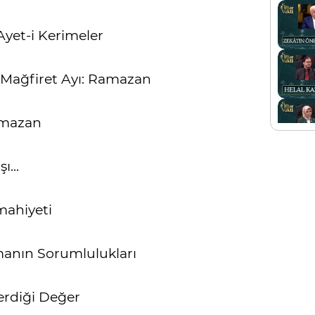
 Ayet-i Kerimeler
Mağfiret Ayı: Ramazan
amazan
ı...
 mahiyeti
anın Sorumlulukları
erdiği Değer