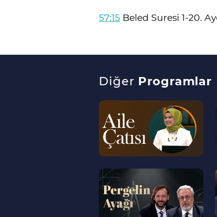
57:15
Beled Suresi 1-20. Ay
Diğer
Programlar
--
>
--
>