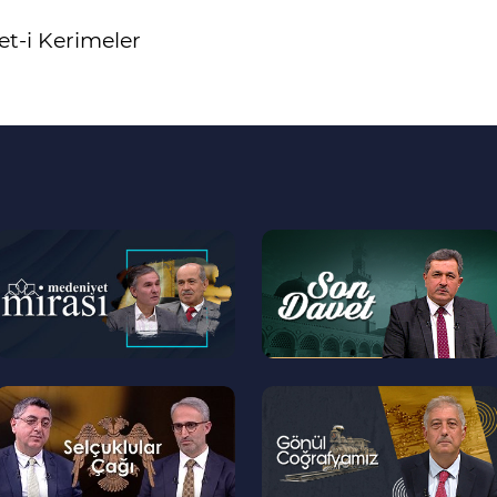
et-i Kerimeler
--
--
>
>
--
--
>
>