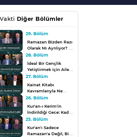
 Vakti
Diğer Bölümler
29. Bölüm
Ramazan Bizden Razı
Olarak Mı Ayrılıyor? |
İftar Vakti
28. Bölüm
İdeal Bir Gençlik
Yetiştirmek için Aile
ve Öğretmenler Ne
27. Bölüm
Yapmalı? | İftar Vakti
Kainat Kitabı
Kavramlarıyla Ne
Anlatılmak İstiyor? |
26. Bölüm
İftar Vakti
Kur'an-ı Kerim'in
İndirildiği Gece: Kadir
Gecesi | İftar Vakti
25. Bölüm
Kur'an'ı Sadece
Ramazan'a Değil, Bir