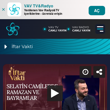
VAV TV&Radyo
×
AÇ
Yenilenen Vav Radyo&TV
içeriklerine - ücretsiz erişin
VAV TV
VAV RADYO
CANLI YAYIN
CANLI YAYIN
İftar Vakti