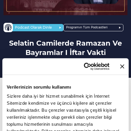
Podcast Olarak Dinle
Programın Tüm Podcastleri
Selatin Camilerde Ramazan Ve
Bayramlar I İftar Vakti
27. Bölüm
Verilerinizin sorumlu kullanımı
Sizlere daha iyi bir hizmet sunabilmek için İnternet
Selatin camilerde Ramazan nasıl yaşanıyordu?
Sitemizde kendimize ve üçüncü kişilere ait çerezler
kullanılmaktadır. Bu çerezler vasıtasıyla çeşitli kişisel
Rahmet, bereket ve Kur'an ayı on bir ayın
verileriniz işlenmekte olup gerekli olan çerezler bilgi
sultanı Ramazan'ı Vav TV'de Tahir İnan'ın
toplumu hizmetlerinin sunulması amacıyla
sunumu Prof. Dr. Ekrem Demirli'nin katkılarıyla