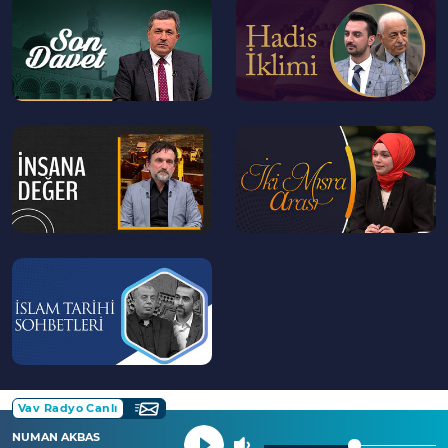
--
--
>
>
36:11
İman ve inanç noktasında düşünmek
neden önemli?
43:22
Kur'an-ı Kerim'de hukuk ve insan hakları
--
--
>
>
--
>
Vav Radyo Canlı
NUMAN AKBAS