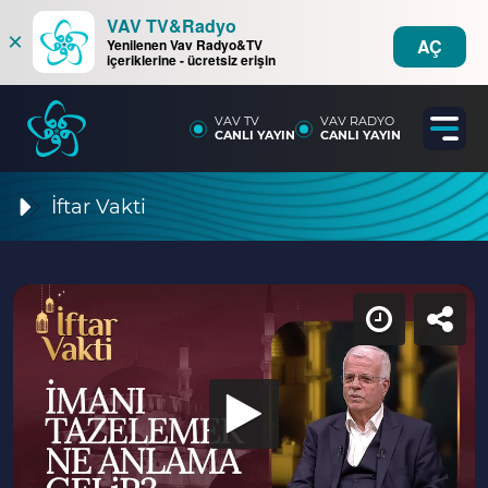
VAV TV&Radyo
×
AÇ
Yenilenen Vav Radyo&TV
içeriklerine - ücretsiz erişin
VAV TV
VAV RADYO
CANLI YAYIN
CANLI YAYIN
İftar Vakti