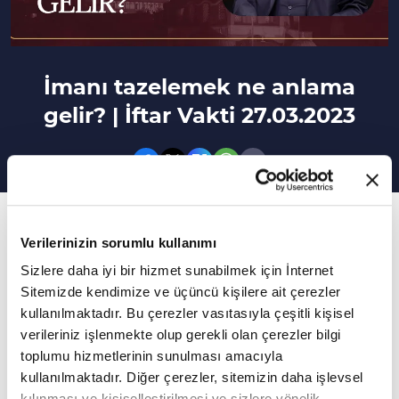
İmanı tazelemek ne anlama
gelir? | İftar Vakti 27.03.2023
5. Bölüm
Verilerinizin sorumlu kullanımı
Dinimiz inanç konusunda neyi öğütlüyor?
Sizlere daha iyi bir hizmet sunabilmek için İnternet
Sitemizde kendimize ve üçüncü kişilere ait çerezler
İftar Vakti Ramazan ayı boyunca her gün
kullanılmaktadır. Bu çerezler vasıtasıyla çeşitli kişisel
18.00'da VAV TV ve VAV TV Youtube kanalında
verileriniz işlenmekte olup gerekli olan çerezler bilgi
sizlerle... Tahir İnan'ın moderatörlüğünde İftar
toplumu hizmetlerinin sunulması amacıyla
kullanılmaktadır. Diğer çerezler, sitemizin daha işlevsel
Vakti programının 5. bölümüne Prof. Dr. Yusuf
kılınması ve kişiselleştirilmesi ve sizlere yönelik