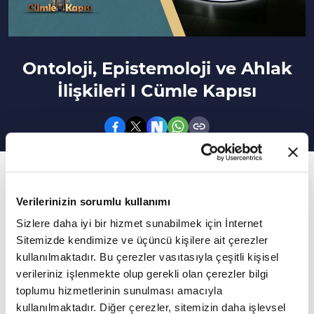
Ontoloji, Epistemoloji ve Ahlak
İlişkileri I Cümle Kapısı
30. Bölüm
Anlam nedir ve nasıl oluşur? Varlık anlamını
Verilerinizin sorumlu kullanımı
nereden kazanır?
Sizlere daha iyi bir hizmet sunabilmek için İnternet
Sitemizde kendimize ve üçüncü kişilere ait çerezler
Anlam nedir ve nasıl oluşur? Varlık anlamını
kullanılmaktadır. Bu çerezler vasıtasıyla çeşitli kişisel
verileriniz işlenmekte olup gerekli olan çerezler bilgi
nereden kazanır? Anlamı diri tutan şey nedir?
toplumu hizmetlerinin sunulması amacıyla
Anlama ve inanma arasındaki ilişki nedir?
kullanılmaktadır. Diğer çerezler, sitemizin daha işlevsel