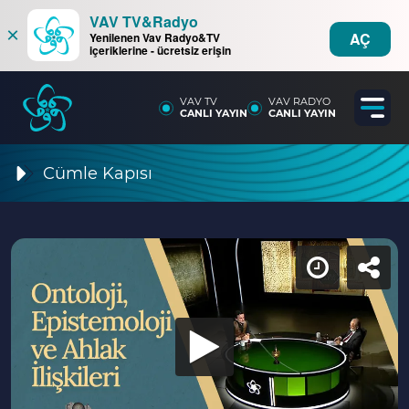
VAV TV&Radyo
×
AÇ
Yenilenen Vav Radyo&TV
içeriklerine - ücretsiz erişin
VAV TV
VAV RADYO
CANLI YAYIN
CANLI YAYIN
Cümle Kapısı