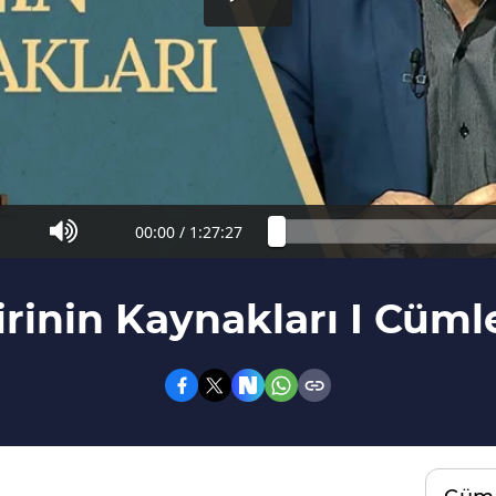
00:00
/
1:27:27
irinin Kaynakları I Cüml