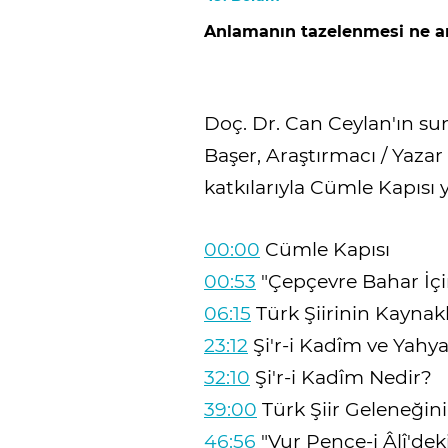
Anlamanın tazelenmesi ne a
Doç. Dr. Can Ceylan'ın s
Başer, Araştırmacı / Yaza
katkılarıyla Cümle Kapısı y
00:00
Cümle Kapısı
00:53
"Çepçevre Bahar İçi
06:15
Türk Şiirinin Kaynakl
23:12
Şi'r-i Kadîm ve Yahy
32:10
Şi'r-i Kadîm Nedir?
39:00
Türk Şiir Geleneğin
46:56
"Vur Pençe-i Âlî'dek