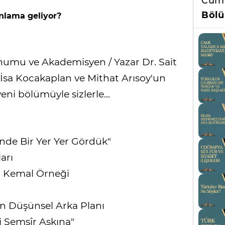
Cüml
Bölü
nlama geliyor?
unumu ve Akademisyen / Yazar Dr. Sait
r İsa Kocakaplan ve Mithat Arısoy'un
eni bölümüyle sizlerle...
nde Bir Yer Yer Gördük"
arı
a Kemal Örneği
in Düşünsel Arka Planı
i Şemşîr Aşkına"