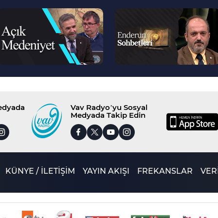
--
--
>
>
Medyada
Vav Radyo’yu Sosyal
Medyada Takip Edin
KÜNYE / İLETİŞİM
YAYIN AKIŞI
FREKANSLAR
VERİ