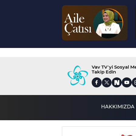
--
>
Vav TV’yi Sosyal 
Takip Edin
HAKKIMIZDA