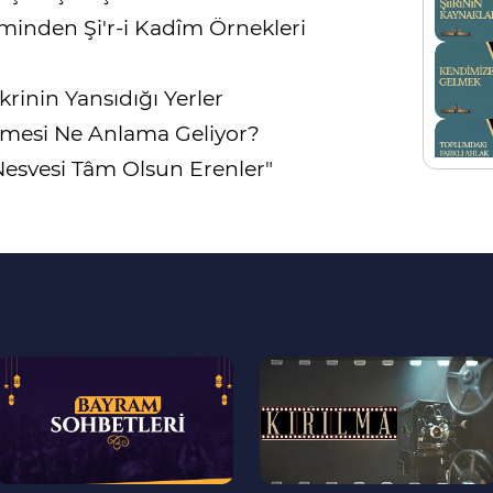
inden Şi'r-i Kadîm Örnekleri
krinin Yansıdığı Yerler
mesi Ne Anlama Geliyor?
esvesi Tâm Olsun Erenler"
--
--
>
>