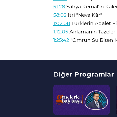
51:28
Yahya Kemal'in Kalem
58:02
Itrî "Neva Kâr"
1:02:08
Türklerin Adalet Fi
1:12:05
Anlamanın Tazelen
1:25:42
"Ömrün Su Biten N
Diğer
Programlar
--
>