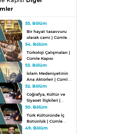
e Kapısı
Diğer
mler
55. Bölüm
Bir hayat tasavvuru
olarak cami | Cümle
Kapısı
54. Bölüm
Türkoloji Çalışmaları |
Cümle Kapısı
53. Bölüm
İslam Medeniyetinin
Ana Aktörleri | Cümle
Kapısı
52. Bölüm
Coğrafya, Kültür ve
Siyaset İlişkileri |
Cümle Kapısı
50. Bölüm
Türk Kültüründe İç
Bütünlük | Cümle
Kapısı
49. Bölüm