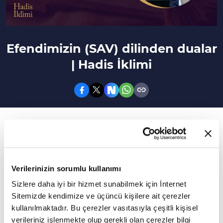
Efendimizin (SAV) dilinden dualar
| Hadis İklimi
48. Bölüm
Hz. Peygamberimizin (S.A.V) Dilinden Dualar
Sünnetin dinde bağlayıcılığının önemine
Verilerinizin sorumlu kullanımı
dikkat çekecek bir program... Hadis İklimi 48.
Sizlere daha iyi bir hizmet sunabilmek için İnternet
Sitemizde kendimize ve üçüncü kişilere ait çerezler
bölümüyle yayında... Hadis İklimi, Muhammet
kullanılmaktadır. Bu çerezler vasıtasıyla çeşitli kişisel
Abdülhamit Kılıçdere'nin sunumu, İstanbul
verileriniz işlenmekte olup gerekli olan çerezler bilgi