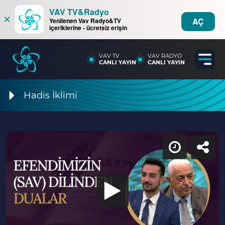
VAV TV&Radyo
×
AÇ
Yenilenen Vav Radyo&TV
içeriklerine - ücretsiz erişin
VAV TV
VAV RADYO
CANLI YAYIN
CANLI YAYIN
Hadis İklimi