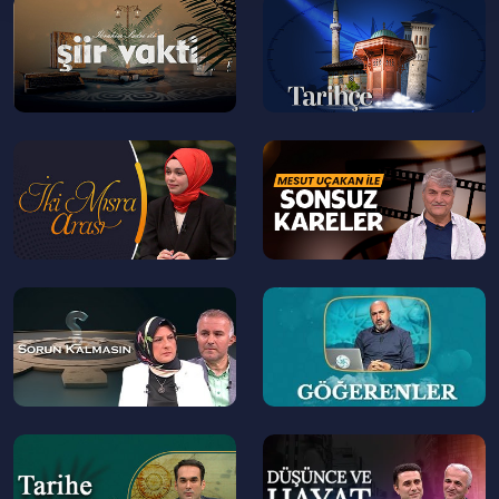
--
--
>
>
--
--
>
>
--
--
>
>
--
--
>
>