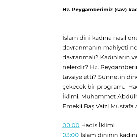
Hz. Peygamberimiz (sav) kadı
İslam dini kadına nasıl ön
davranmanın mahiyeti ned
davranmalı? Kadınların ve 
nelerdir? Hz. Peygamberim
tavsiye etti? Sünnetin di
çekecek bir program... Had
İklimi, Muhammet Abdülh
Emekli Baş Vaizi Mustafa Ak
00:00
Hadis İklimi
03:00
İslam dininin kadın