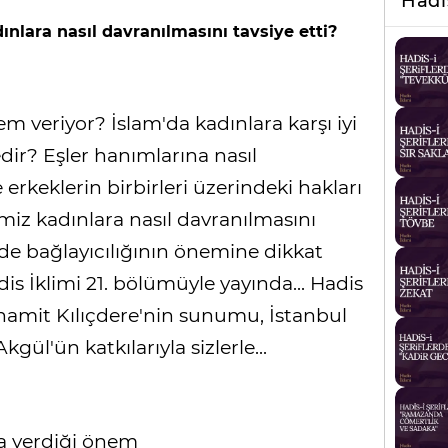
Hadi
nlara nasıl davranılmasını tavsiye etti?
em veriyor? İslam'da kadınlara karşı iyi
ir? Eşler hanımlarına nasıl
erkeklerin birbirleri üzerindeki hakları
iz kadınlara nasıl davranılmasını
nde bağlayıcılığının önemine dikkat
is İklimi 21. bölümüyle yayında... Hadis
amit Kılıçdere'nin sunumu, İstanbul
gül'ün katkılarıyla sizlerle...
a verdiği önem