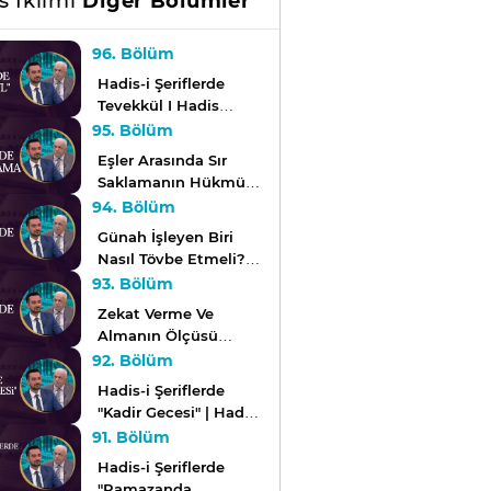
s İklimi
Diğer Bölümler
96. Bölüm
Hadis-i Şeriflerde
Tevekkül I Hadis
İklimi
95. Bölüm
Eşler Arasında Sır
Saklamanın Hükmü |
Hadis İklimi
94. Bölüm
Günah İşleyen Biri
Nasıl Tövbe Etmeli? l
Hadis İklimi
93. Bölüm
Zekat Verme Ve
Almanın Ölçüsü
Nedir? | Hadis İklimi
92. Bölüm
Hadis-i Şeriflerde
"Kadir Gecesi" | Hadis
İklimi
91. Bölüm
Hadis-i Şeriflerde
"Ramazanda