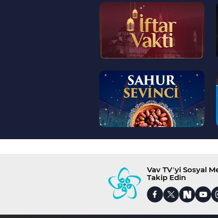
--
>
--
>
Vav TV’yi Sosyal 
Takip Edin