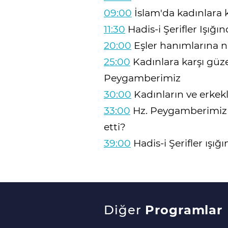
09:00
İslam'da kadınlara 
11:30
Hadis-i Şerifler Işığ
20:00
Eşler hanımlarına n
25:00
Kadınlara karşı güze
Peygamberimiz
30:00
Kadınların ve erkekle
33:00
Hz. Peygamberimiz k
etti?
39:00
Hadis-i Şerifler ışı
Diğer
Programlar