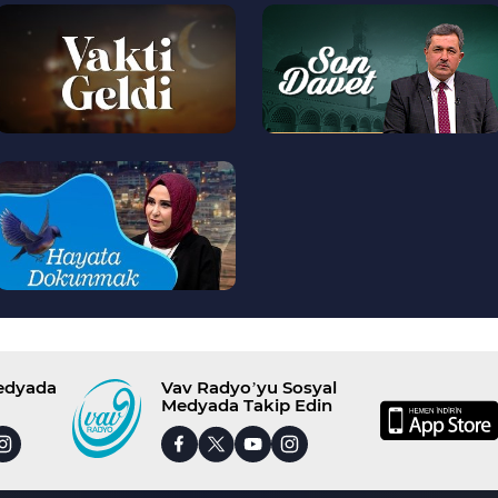
--
--
>
>
--
>
Medyada
Vav Radyo’yu Sosyal
Medyada Takip Edin