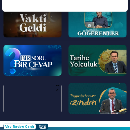
Korunur?
--
--
>
>
--
--
>
>
--
--
>
>
Vav Radyo Canlı