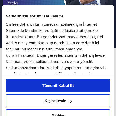
Verilerinizin sorumlu kullanımı
Ali Rıza Temel I Yüzler ve İzler
Sizlere daha iyi bir hizmet sunabilmek için İnternet
Sitemizde kendimize ve üçüncü kişilere ait çerezler
kullanılmaktadır. Bu çerezler vasıtasıyla çeşitli kişisel
verileriniz işlenmekte olup gerekli olan çerezler bilgi
toplumu hizmetlerinin sunulması amacıyla
kullanılmaktadır. Diğer çerezler, sitemizin daha işlevsel
44. Bölüm
kılınması ve kişiselleştirilmesi ve sizlere yönelik
Bu bölümde Eğitimci - Yazar Ali Rıza Temel
reklam/pazarlama faaliyetlerinin yapılması, amaçlarıyla
kendi hayat hikayesinden, kendi yaşam
sınırlı olarak açık rızanız dahilinde kullanılacaktır.
yolculuğundan bahsetti
Çerezlere ilişkin tercihlerinizi çerez paneli vasıtasıyla
Tümünü Kabul Et
belirleyebilirsiniz. Çerezlere ilişkin detaylı bilgi için
Ayarlar butonuna tıklayabilir,
Çerez Bilgilendirme
Eğitimci - Yazar Ali Rıza Temel, Vav TV'de Yüzler
Metnimizi ziyaret edebilirsiniz.
Kişiselleştir
ve İzler programına konuk oldu.
6698 sayılı Kişisel Verilerin Korunması Kanunu uyarınca
hazırlanmış olan İnternet Sitesi Aydınlatma Metnimizi
Birbirinden değerli konukların kendi hayat
Reddet