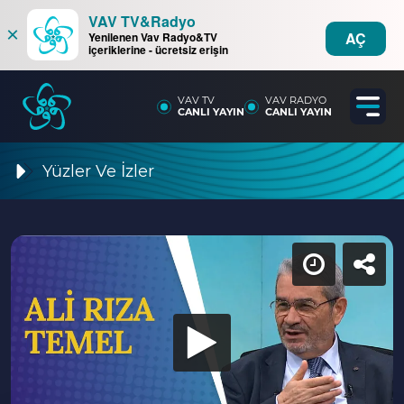
VAV TV&Radyo
×
AÇ
Yenilenen Vav Radyo&TV
içeriklerine - ücretsiz erişin
VAV TV
VAV RADYO
CANLI YAYIN
CANLI YAYIN
Yüzler Ve İzler