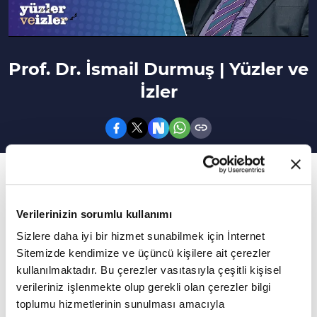
Prof. Dr. İsmail Durmuş | Yüzler ve
İzler
72. Bölüm
Bu bölümde Prof. Dr. İsmail Durmuş, kendi
Verilerinizin sorumlu kullanımı
hayat hikayesinden, yaşam yolculuğundan
Sizlere daha iyi bir hizmet sunabilmek için İnternet
bahsetti.
Sitemizde kendimize ve üçüncü kişilere ait çerezler
kullanılmaktadır. Bu çerezler vasıtasıyla çeşitli kişisel
Prof. Dr. İsmail Durmuş Vav TV'de Yüzler ve İzler
verileriniz işlenmekte olup gerekli olan çerezler bilgi
programına konuk oldu. Birbirinden değerli
toplumu hizmetlerinin sunulması amacıyla