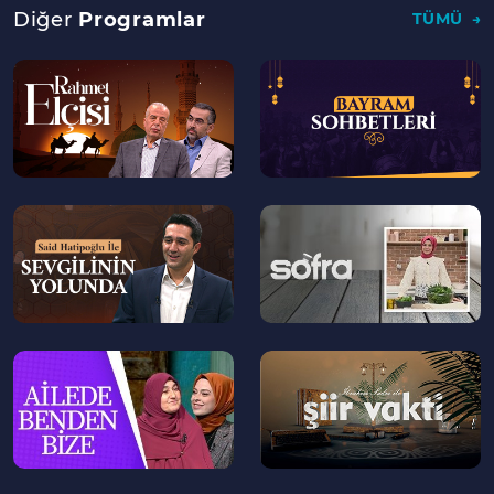
01:30:00
"Arapça öğrenmede hafızlığımın
Diğer
Programlar
TÜMÜ
büyük katkısı oldu"
--
--
>
>
--
--
>
>
--
--
>
>