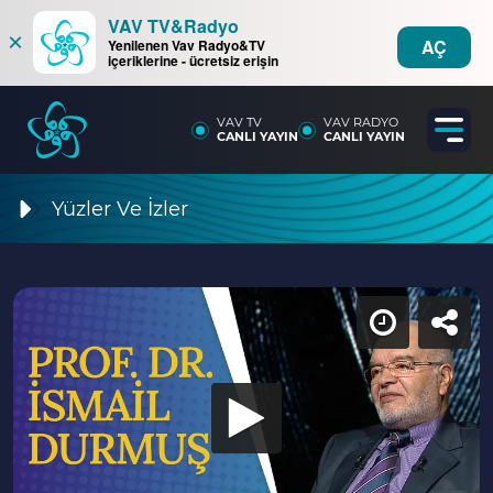
VAV TV&Radyo
×
AÇ
Yenilenen Vav Radyo&TV
içeriklerine - ücretsiz erişin
VAV TV
VAV RADYO
CANLI YAYIN
CANLI YAYIN
Yüzler Ve İzler