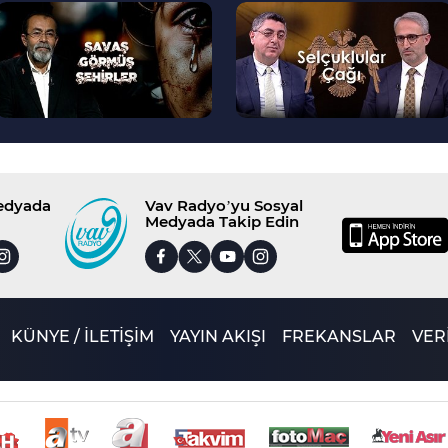
--
--
>
>
Medyada
Vav Radyo’yu Sosyal
Medyada Takip Edin
KÜNYE / İLETİŞİM
YAYIN AKIŞI
FREKANSLAR
VERİ