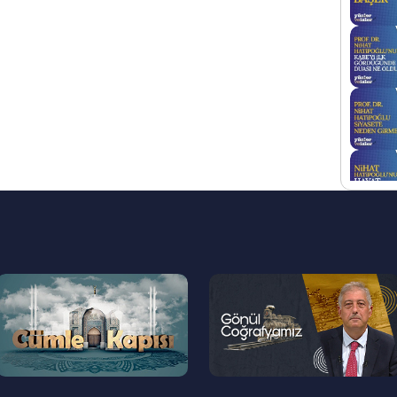
--
--
>
>