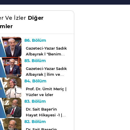
er Ve İzler
Diğer
mler
86. Bölüm
Gazeteci-Yazar Sadık
Albayrak l "Benim
İnancım İslam, Ne
85. Bölüm
Kapitalizm Ne De
Gazeteci-Yazar Sadık
Sosyalizmdir"
Albayrak | İlim ve
İrfana Adanmış,
84. Bölüm
Mücadelelerle Geçmiş
Prof. Dr. Ümit Meriç |
Bir Hayat...
Yüzler ve İzler
83. Bölüm
Dr. Sait Başer'in
Hayat Hikayesi -1 |
Yüzler ve İzler
82. Bölüm
Dr. Sait Başer'in