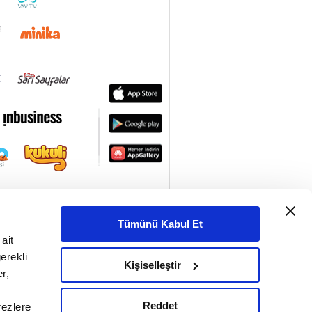
Hasan Tahsin Feyizli I
Yüzler ve İzler
68. Bölüm
Prof. Dr. Ramazan
Şeşen I Yüzler ve İzler
67. Bölüm
Yusuf Ziya Kavakçı I
Yüzler ve İzler
66. Bölüm
Prof. Dr. Salih Tuğ I
Yüzler ve İzler
65. Bölüm
Av. Serkan Bayram I
Yüzler ve İzler
Tümünü Kabul Et
64. Bölüm
ait
Ramazan Kutlu I
erekli
Kişiselleştir
Yüzler ve İzler
r,
63. Bölüm
İlyas Dökmetaş I
Reddet
rezlere