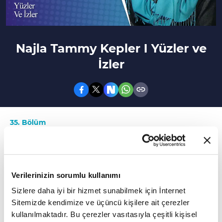
Najla Tammy Kepler I Yüzler ve
İzler
35. Bölüm
Yüzler ve İzler'in bu bölümünde Najla Tammy
Kepler hidayet yolculuğundan bahsediyor.
Verilerinizin sorumlu kullanımı
ABD'li Yazar Najla Tammy Kepler, Vav TV'de
Sizlere daha iyi bir hizmet sunabilmek için İnternet
Yüzler ve İzler programında Hikmet Öztürk'ün
Sitemizde kendimize ve üçüncü kişilere ait çerezler
konuğu oldu. Najla Tammy Kepler Vav TV
kullanılmaktadır. Bu çerezler vasıtasıyla çeşitli kişisel