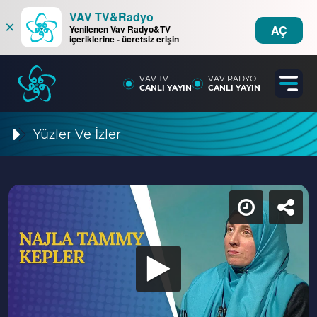
VAV TV&Radyo
×
AÇ
Yenilenen Vav Radyo&TV
içeriklerine - ücretsiz erişin
VAV TV
VAV RADYO
CANLI YAYIN
CANLI YAYIN
Yüzler Ve İzler