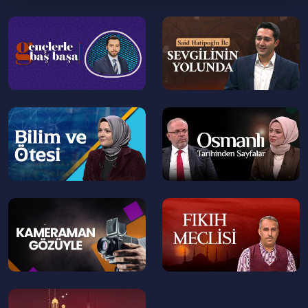
Tammy Kepler, Türkiye'ye ne zaman yerleşti?
Najla Kepler'in Müslüman olduktan sonra
--
--
>
>
hayatında neler değişti? Müslüman olan ABD'li
Yazar Türkiye'de yaşama kararını nasıl aldı?
Najla Kepler'in hayatına dair bilinmeyenler
Hikmet Öztürk'ün sunumuyla Yüzler ve İzler'de...
--
--
>
>
Yüzler ve İzler 35. bölümüyle sizlerle...
00:00
Yüzler ve İzler
02:00
Teksaslı Yazarın Müslüman Olma Hikayesi
--
--
>
>
05:30
ABD'li yazar nasıl Müslüman oldu?
12:00
ABD'li yazar Kepler İslam'ı kabul sürecini
anlatıyor
--
32:00
"Ya Rabbi Bana Hikmet Ver" duasıyla
>