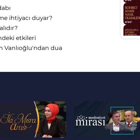
dabı
e ihtiyacı duyar?
lıdır?
deki etkileri
m Vanlıoğlu'ndan dua
--
--
>
>