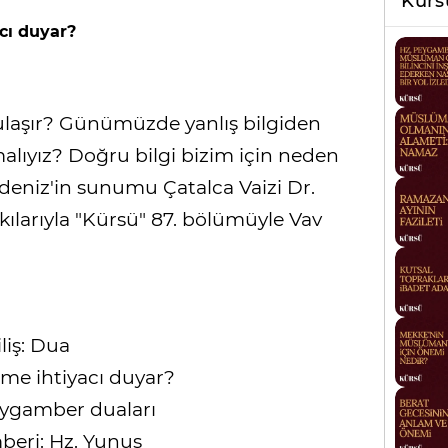
Kür
cı duyar?
 ulaşır? Günümüzde yanlış bilgiden
lıyız? Doğru bilgi bizim için neden
deniz'in sunumu Çatalca Vaizi Dr.
larıyla "Kürsü" 87. bölümüyle Vav
iliş: Dua
me ihtiyacı duyar?
ygamber duaları
beri: Hz. Yunus