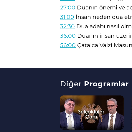
27:00
Duanın önemi ve a
31:00
İnsan neden dua etm
32:30
Dua adabı nasıl olma
36:00
Duanın insan üzerin
56:00
Çatalca Vaizi Masu
Diğer
Programlar
--
>