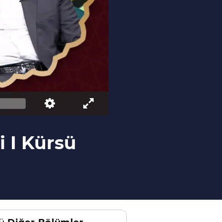
i I Kürsü