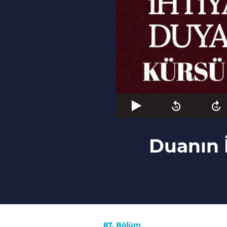
Duanın İ
87. Bölüm