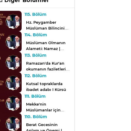
sü
Diğer Bölümler
115. Bölüm
Hz. Peygamber
Müslüman Bilincini
İnşa Ederken Nasıl Bir
114. Bölüm
Yol İzledi? | Kürsü
Müslüman Olmanın
Alameti: Namaz |
Kürsü
113. Bölüm
Ramazan'da Kur'an
okumanın faziletleri
nelerdir? | Kürsü
112. Bölüm
Kutsal topraklarda
ibadet adabı I Kürsü
111. Bölüm
Mekke'nin
Müslümanlar için
önemi nedir? I Kürsü
110. Bölüm
Berat Gecesinin
Anlam ve Önemi |