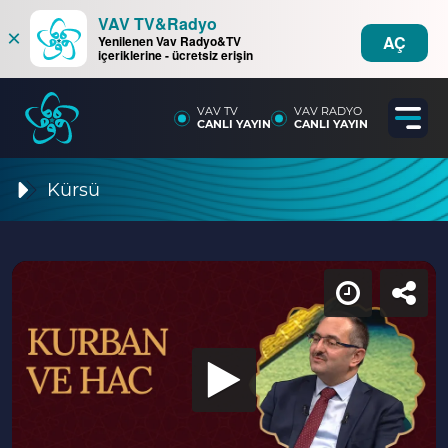
VAV TV&Radyo
×
AÇ
Yenilenen Vav Radyo&TV
içeriklerine - ücretsiz erişin
VAV TV
VAV RADYO
CANLI YAYIN
CANLI YAYIN
Kürsü