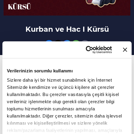
Kurban ve Hac I Kürsü
15. Bölüm
Verilerinizin sorumlu kullanımı
Kurban kesmenin amacı nedir?
Sizlere daha iyi bir hizmet sunabilmek için İnternet
Sitemizde kendimize ve üçüncü kişilere ait çerezler
Hasan Basri Karadeniz'in sunumu Çatalca Vaizi
kullanılmaktadır. Bu çerezler vasıtasıyla çeşitli kişisel
Masum Vanlıoğlu'nun katkılarıyla "Kürsü" 15.
verileriniz işlenmekte olup gerekli olan çerezler bilgi
bölümüyle sizlerle...
toplumu hizmetlerinin sunulması amacıyla
kullanılmaktadır. Diğer çerezler, sitemizin daha işlevsel
Kürsü programına bu hafta İstanbul Silivri İlçe
kılınması ve kişiselleştirilmesi ve sizlere yönelik
Müftüsü İsa Sağlam konuk oldu.
reklam/pazarlama faaliyetlerinin yapılması, amaçlarıyla