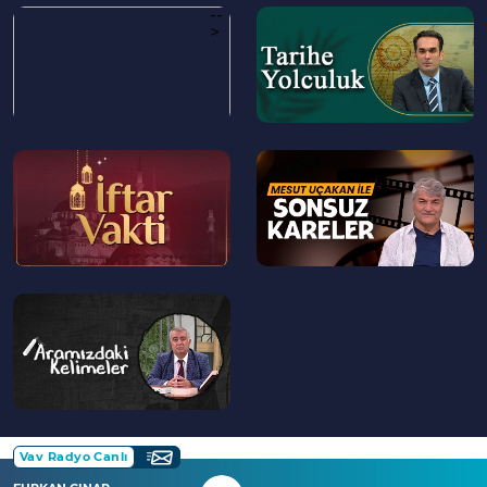
--
--
>
>
--
--
>
>
--
>
Vav Radyo Canlı