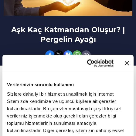
Aşk Kaç Katmandan Oluşur? |
Pergelin Ayağı
33. Bölüm
Verilerinizin sorumlu kullanımı
Fizik ve maneviyat ilişkisi nasıl açılanır?
Sizlere daha iyi bir hizmet sunabilmek için İnternet
Sanatçı Enes Ergür'ün sunumu Prof. Dr.
Sitemizde kendimize ve üçüncü kişilere ait çerezler
Mahmut Erol Kılıç'ın katkılarıyla Pergelin Ayağı
kullanılmaktadır. Bu çerezler vasıtasıyla çeşitli kişisel
verileriniz işlenmekte olup gerekli olan çerezler bilgi
yeni bölümüyle sizlerle...
toplumu hizmetlerinin sunulması amacıyla
Daha Fazla Göster
kullanılmaktadır. Diğer çerezler, sitemizin daha işlevsel