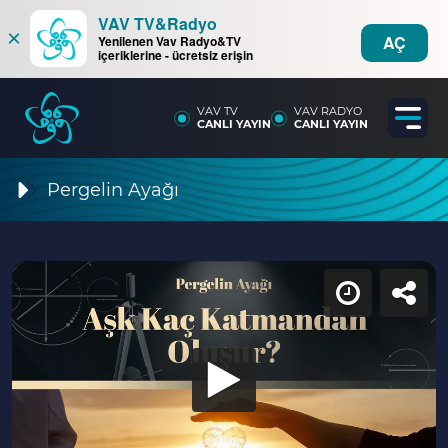
VAV TV&Radyo
×
AÇ
Yenilenen Vav Radyo&TV
içeriklerine - ücretsiz erişin
VAV TV
VAV RADYO
CANLI YAYIN
CANLI YAYIN
Pergelin Ayağı