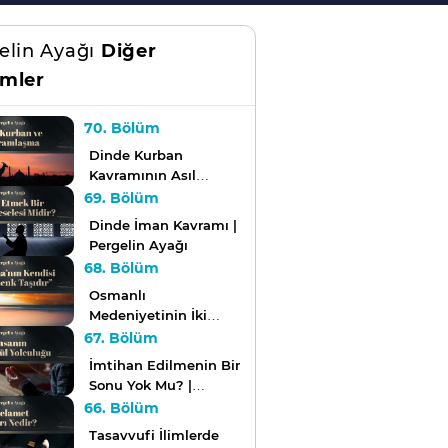
elin Ayağı
Diğer
mler
70. Bölüm
Dinde Kurban
Kavramının Asıl
Manası Nedir? |
69. Bölüm
Pergelin Ayağı
Dinde İman Kavramı |
Pergelin Ayağı
68. Bölüm
Osmanlı
Medeniyetinin İki
Büyük Mimarı:
67. Bölüm
Mevlana ve İbnü'l -
İmtihan Edilmenin Bir
Arabi | Pergelin Ayağı
Sonu Yok Mu? |
Pergelin Ayağı
66. Bölüm
Tasavvufi İlimlerde