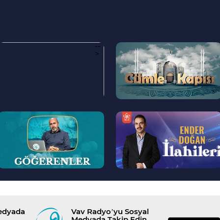
--
--
>
>
--
--
>
>
Medyada
Vav Radyo’yu Sosyal
Medyada Takip Edin