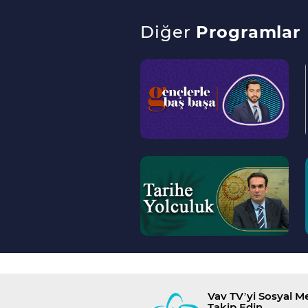
Diğer
Programlar
--
>
--
>
Vav TV’yi Sosyal 
Takip Edin