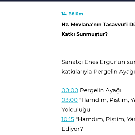
14. Bölüm
Hz. Mevlana'nın Tasavvufi Dü
Katkı Sunmuştur?
Sanatçı Enes Ergür'ün su
katkılarıyla Pergelin Ayağı
00:00
Pergelin Ayağı
03:00
"Hamdım, Piştim, 
Yolculuğu
10:15
"Hamdım, Piştim, Ya
Ediyor?