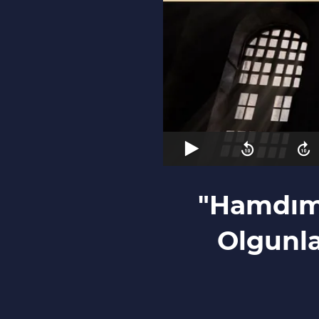
"Hamdım,
Olgunla