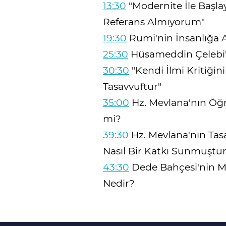
13:30
"Modernite İle Başl
Referans Almıyorum"
19:30
Rumi'nin İnsanlığa A
25:30
Hüsameddin Çelebi'ni
30:30
"Kendi İlmi Kritiğini
Tasavvuftur"
35:00
Hz. Mevlana'nın Öğr
mi?
39:30
Hz. Mevlana'nın Tasa
Nasıl Bir Katkı Sunmuştu
43:30
Dede Bahçesi'nin Me
Nedir?