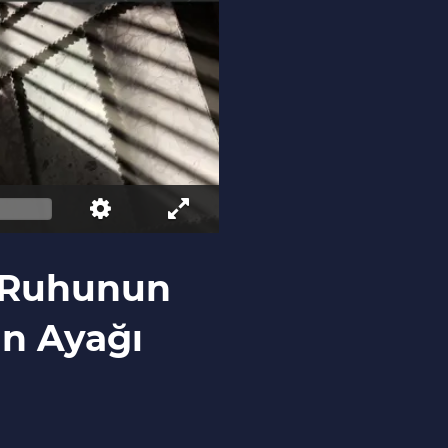
n Ruhunun
in Ayağı