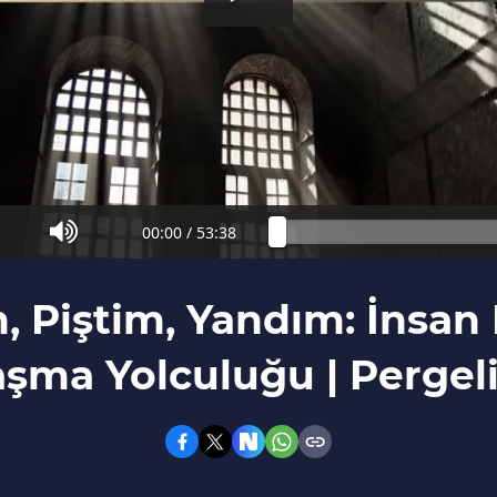
00:00
/
53:38
 Piştim, Yandım: İnsa
şma Yolculuğu | Pergel